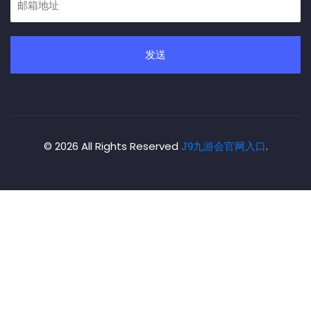
发送
© 2026 All Rights Reserved
J9九游会官网入口
.