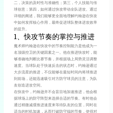
二，决策的及时性与准确性；第三，个人技能与传
球创意；第四，如何通过快攻带动全队进攻。通过
详细的阐述，我们能够更全面地理解约翰逊在快攻
中如何发挥核心作用，最终促进球队整体进攻效率
的提升。
1、快攻节奏的掌控与推进
魔术师约翰逊在快攻中的节奏控制能力是他成为一
名顶级控卫的关键因素之一。他在推进快攻时，能
够准确地判断比赛节奏，并根据场上局势灵活调整
速度。当球队处于快速反击的状态时，约翰逊通过
大步流星的推进，不仅能够在最短时间内将球推进
到前场，还能迅速吸引对方防守球员的注意，为队
友创造进攻空间。
在快攻中，约翰逊并不会盲目地加速推进，他会根
据球场上的防守阵型来选择合适的节奏。有时他会
通过稍微减缓推进速度来等待队友的位置，同时在
适当的时机加速，从而打破防守端的节奏，使得对