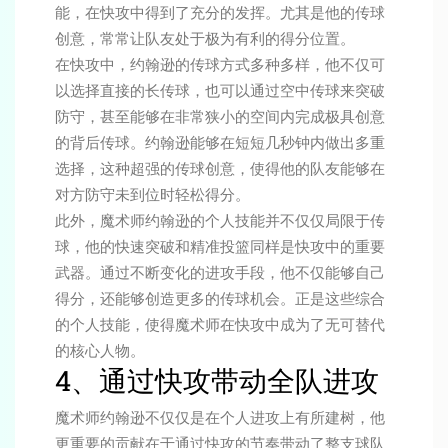
能，在快攻中得到了充分的发挥。尤其是他的传球
创意，常常让队友处于极为有利的得分位置。
在快攻中，约翰逊的传球方式多种多样，他不仅可
以选择直接的长传球，也可以通过空中传球来突破
防守，甚至能够在非常狭小的空间内完成极具创意
的背后传球。约翰逊能够在短短几秒钟内做出多重
选择，这种超强的传球创意，使得他的队友能够在
对方防守未到位时轻松得分。
此外，魔术师约翰逊的个人技能并不仅仅局限于传
球，他的快速突破和精准投篮同样是快攻中的重要
武器。通过不断变化的进攻手段，他不仅能够自己
得分，还能够创造更多的传球机会。正是这些综合
的个人技能，使得魔术师在快攻中成为了无可替代
的核心人物。
4、通过快攻带动全队进攻
魔术师约翰逊不仅仅是在个人进攻上有所建树，他
更重要的贡献在于通过快攻的节奏带动了整支球队