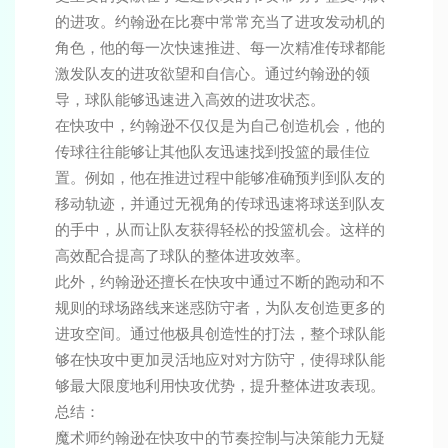
的进攻。约翰逊在比赛中常常充当了进攻发动机的
角色，他的每一次快速推进、每一次精准传球都能
激发队友的进攻欲望和自信心。通过约翰逊的领
导，球队能够迅速进入高效的进攻状态。
在快攻中，约翰逊不仅仅是为自己创造机会，他的
传球往往能够让其他队友迅速找到投篮的最佳位
置。例如，他在推进过程中能够准确预判到队友的
移动轨迹，并通过无视角的传球迅速将球送到队友
的手中，从而让队友获得轻松的投篮机会。这样的
高效配合提高了球队的整体进攻效率。
此外，约翰逊还擅长在快攻中通过不断的跑动和不
规则的球场路线来迷惑防守者，为队友创造更多的
进攻空间。通过他极具创造性的打法，整个球队能
够在快攻中更加灵活地应对对方防守，使得球队能
够最大限度地利用快攻优势，提升整体进攻表现。
总结：
魔术师约翰逊在快攻中的节奏控制与决策能力无疑