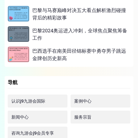
巴黎与马赛巅峰对决五大看点解析激烈碰撞
背后的精彩故事
巴黎2024奥运进入冲刺，全球焦点聚焦筹备
工作
巴西选手在南美田径锦标赛中勇夺男子跳远
金牌创历史新高
导航
认识j9九游会国际
案例中心
新闻中心
服务宗旨
咨询九游会j9会员专享