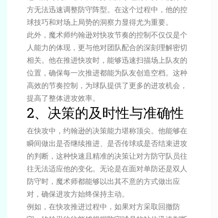
方无法迅速调整防守阵型。在这个过程中，他的控
球技巧和对场上局势的洞察力显得尤为重要。
此外，魔术师约翰逊对快攻节奏的控制不仅仅是个
人能力的体现，更与他对团队配合的深刻理解密切
相关。他在推进快攻时，能够迅速扫描场上队友的
位置，确保每一次推进都能为队友创造空档。这种
高效的节奏控制，为球队提供了更多的进攻机会，
提高了整体进攻效率。
2、决策的及时性与准确性
在快攻中，约翰逊的决策能力堪称顶尖。他能够在
瞬间做出是否继续推进、是否传球或是否结束进攻
的判断，这种快速且精准的决策让对方防守队员往
往无法适应他的变化。无论是在面对单防还是双人
防守时，魔术师都能够以出其不意的方式做出应
对，确保进攻方始终保持主动。
例如，在快攻推进过程中，如果对方采取回撤防