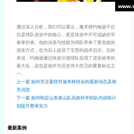
通过深入分析，我们可以看出，魔术师约翰逊不仅
仅是球队进攻中的核心，更是快攻中不可或缺的节
奏掌控者。他的决策与技能为球队带来了更高效的
进攻方式，也为后人提供了宝贵的战术启示。总的
来说，约翰逊通过快攻引领球队实现了进攻效率的
最大化，这也是他作为历史伟大控卫的重要标志之
一。
上一篇
如何关注曼联对迪布林转会的最新动态及相
关消息
下一篇
如何制定山东泰山队高效科学的队内训练计
划提升整体实力
最新案例