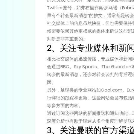
Twitter账号，如弗布里齐奥·罗马诺（Fab
里有个转会最新消息”的推文，通常都是转会
社交媒体上的信息虽然快捷，但也需要保持
候需要依赖其他更权威的媒体来确认这些消
判断是非常重要的。
2、关注专业媒体和新
相比社交媒体的迅速传播，专业媒体和新闻
会通过BBC、Sky Sports、The Gu
转会的最新消息，还会对转会谈判的背后逻
因。
另外，足球类的专业网站如Goal.com、Eur
行详细的跟踪和更新。这些网站会发布包括
等多方面的内容。
通过订阅这些网站的新闻推送和通知功能，
深度分析也有助于球迷从多个角度理解曼联
3、关注曼联的官方渠