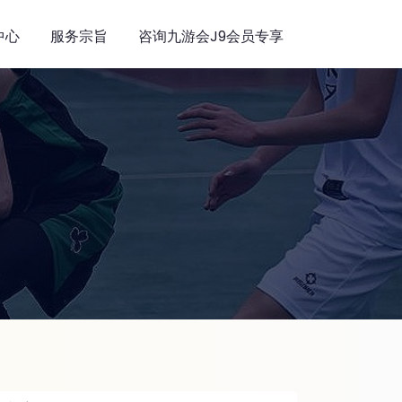
中心
服务宗旨
咨询九游会j9会员专享