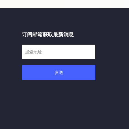
订阅邮箱获取最新消息
发送