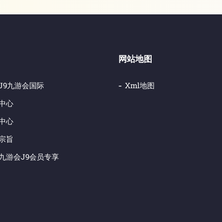
网站地图
j9九游会国际
Xml地图
中心
中心
宗旨
九游会j9会员专享