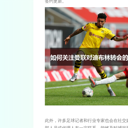
签约更新。
此外，许多足球记者和行业专家也会在社交
部人员或代理人有一定联系，能够及时捕捉