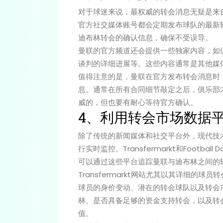
对于球迷来说，最权威的转会消息无疑是来
官方社交媒体账号都会定期发布球队的最新
迪布林转会的确认信息，确保不受误导。
曼联的官方频道还会提供一些独家内容，如
谈判的详细进展等。这些内容通常是其他媒
值得注意的是，曼联在官方发布转会消息时
息。通常在所有合同细节敲定之后，俱乐部
威的，但也要有耐心等待官方确认。
4、利用转会市场数据
除了传统的新闻媒体和社交平台外，现代技
行实时监控。Transfermarkt和Footb
可以通过这些平台追踪曼联与迪布林之间的
Transfermarkt网站尤其以其详细的
球员的身价变动、潜在的转会球队以及转会
林、是否具备足够的资金支持转会，以及转
值。