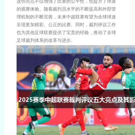
这些亮点不仅增强了比赛的公平性，也提升了球迷
的观赛体验。随着裁判员水平的不断提高和外部管
理机制的不断完善，未来中超联赛有望为全球球迷
呈现更加精彩、公正的比赛。同时，裁判评议工作
也为其他足球联赛提供了宝贵的经验，推动了全球
足球裁判体系的改革与进步。