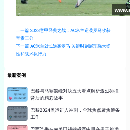
上一篇
2023意甲经典之战：AC米兰逆袭罗马收获
宝贵三分
下一篇
AC米兰2比1逆袭罗马 关键时刻展现强大韧
性和战术执行力
最新案例
巴黎与马赛巅峰对决五大看点解析激烈碰撞
背后的精彩故事
巴黎2024奥运进入冲刺，全球焦点聚焦筹备
工作
巴西选手在南美田径锦标赛中勇夺男子跳远