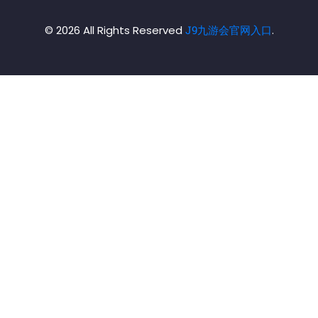
© 2026 All Rights Reserved
J9九游会官网入口
.