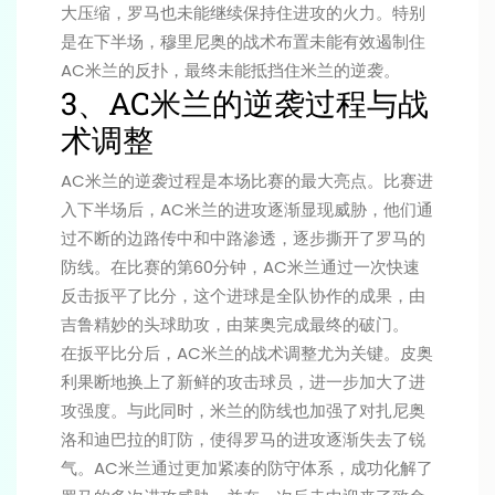
大压缩，罗马也未能继续保持住进攻的火力。特别
是在下半场，穆里尼奥的战术布置未能有效遏制住
AC米兰的反扑，最终未能抵挡住米兰的逆袭。
3、AC米兰的逆袭过程与战
术调整
AC米兰的逆袭过程是本场比赛的最大亮点。比赛进
入下半场后，AC米兰的进攻逐渐显现威胁，他们通
过不断的边路传中和中路渗透，逐步撕开了罗马的
防线。在比赛的第60分钟，AC米兰通过一次快速
反击扳平了比分，这个进球是全队协作的成果，由
吉鲁精妙的头球助攻，由莱奥完成最终的破门。
在扳平比分后，AC米兰的战术调整尤为关键。皮奥
利果断地换上了新鲜的攻击球员，进一步加大了进
攻强度。与此同时，米兰的防线也加强了对扎尼奥
洛和迪巴拉的盯防，使得罗马的进攻逐渐失去了锐
气。AC米兰通过更加紧凑的防守体系，成功化解了