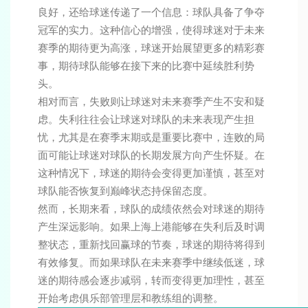
良好，还给球迷传递了一个信息：球队具备了争夺
冠军的实力。这种信心的增强，使得球迷对于未来
赛季的期待更为高涨，球迷开始展望更多的精彩赛
事，期待球队能够在接下来的比赛中延续胜利势
头。
相对而言，失败则让球迷对未来赛季产生不安和疑
虑。失利往往会让球迷对球队的未来表现产生担
忧，尤其是在赛季末期或是重要比赛中，连败的局
面可能让球迷对球队的长期发展方向产生怀疑。在
这种情况下，球迷的期待会变得更加谨慎，甚至对
球队能否恢复到巅峰状态持保留态度。
然而，长期来看，球队的成绩依然会对球迷的期待
产生深远影响。如果上海上港能够在失利后及时调
整状态，重新找回赢球的节奏，球迷的期待将得到
有效修复。而如果球队在未来赛季中继续低迷，球
迷的期待感会逐步减弱，转而变得更加理性，甚至
开始考虑俱乐部管理层和教练组的调整。