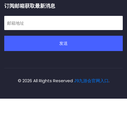
订阅邮箱获取最新消息
发送
© 2026 All Rights Reserved
J9九游会官网入口
.