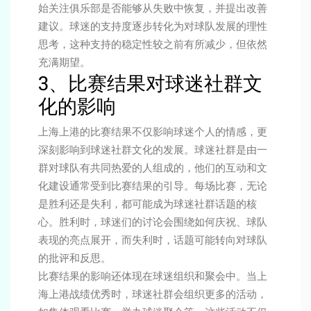
始关注俱乐部是否能够从失败中恢复，并提出改善
建议。球迷的支持度逐步转化为对球队发展的理性
思考，这种支持的稳定性较之前有所减少，但依然
充满期望。
3、比赛结果对球迷社群文
化的影响
上海上港的比赛结果不仅影响球迷个人的情感，更
深刻影响到球迷社群文化的发展。球迷社群是由一
群对球队有共同热爱的人组成的，他们的互动和文
化建设通常受到比赛结果的引导。每场比赛，无论
是胜利还是失利，都可能成为球迷社群话题的核
心。胜利时，球迷们的讨论会围绕如何庆祝、球队
表现的亮点展开，而失利时，话题可能转向对球队
的批评和反思。
比赛结果的影响还体现在球迷组织和聚会中。当上
海上港战绩优秀时，球迷社群会组织更多的活动，