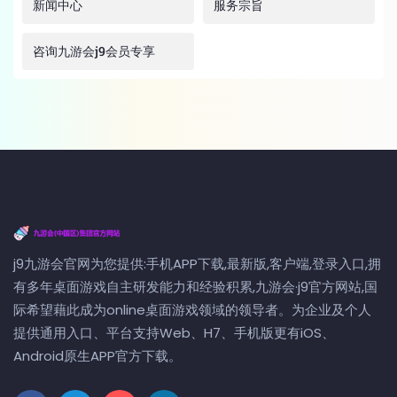
新闻中心
服务宗旨
咨询九游会j9会员专享
j9九游会官网为您提供:手机APP下载,最新版,客户端,登录入口,拥
有多年桌面游戏自主研发能力和经验积累,九游会·j9官方网站,国
际希望藉此成为online桌面游戏领域的领导者。为企业及个人
提供通用入口、平台支持Web、H7、手机版更有iOS、
Android原生APP官方下载。