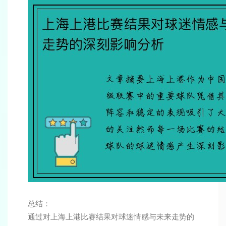
总结：
通过对上海上港比赛结果对球迷情感与未来走势的