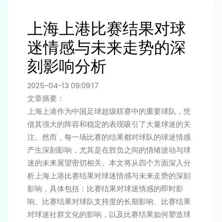
上海上港比赛结果对球
迷情感与未来走势的深
刻影响分析
2025-04-13 09:09:17
文章摘要：
上海上港作为中国足球超级联赛中的重要球队，凭
借其强大的阵容和稳定的表现吸引了大量球迷的关
注。然而，每一场比赛的结果都对球队的球迷情感
产生深刻影响，尤其是在胜负之间的情绪波动与球
迷的未来展望密切相关。本文将从四个方面深入分
析上海上港比赛结果对球迷情感与未来走势的深刻
影响，具体包括：比赛结果对球迷情感的即时影
响、比赛结果对球队支持度的长期影响、比赛结果
对球迷社群文化的影响，以及比赛结果如何塑造球