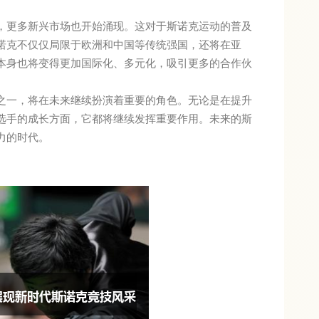
，更多新兴市场也开始涌现。这对于斯诺克运动的普及
诺克不仅仅局限于欧洲和中国等传统强国，还将在亚
本身也将变得更加国际化、多元化，吸引更多的合作伙
之一，将在未来继续扮演着重要的角色。无论是在提升
选手的成长方面，它都将继续发挥重要作用。未来的斯
力的时代。