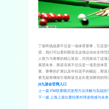
丁俊晖挑战赛不仅是一场体育赛事，它还是
望，我们可以看到斯诺克这项运动在全球范
人努力与赛事的精心策划，共同推动了这项
展望未来，斯诺克将不仅仅是一项竞技体育
展、赛事的扩展以及年轻选手的崛起，斯诺
赛无疑将继续引领斯诺克走向更加辉煌的明
j9九游会官网入口
上一篇
FM联赛模式使用方法详解与实战技
下一篇
上海上港比赛结果对球迷情感与未来