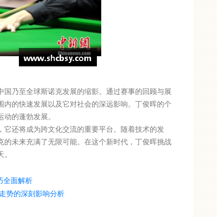
中国乃至全球斯诺克发展的缩影。通过赛事的回顾与展
围内的快速发展以及它对社会的深远影响。丁俊晖的个
运动的蓬勃发展。
，它还将成为跨文化交流的重要平台。随着技术的发
克的未来充满了无限可能。在这个新时代，丁俊晖挑战
天。
巧全面解析
走势的深刻影响分析