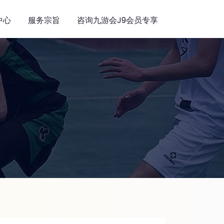
中心
服务宗旨
咨询九游会j9会员专享