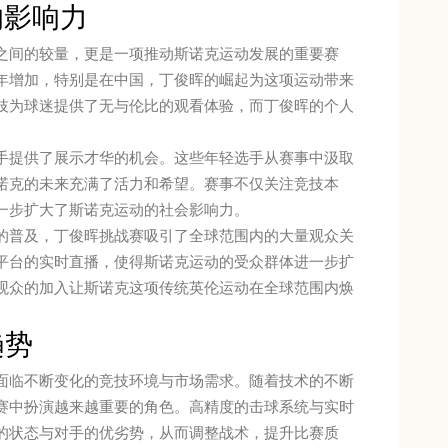
的影响力
之间的较量，更是一项推动斯诺克运动发展的重要赛
年增加，特别是在中国，丁俊晖的崛起为这项运动带来
技为球迷提供了无与伦比的观看体验，而丁俊晖的个人
手提供了展示才华的机会。这些年轻选手从赛事中汲取
诺克的未来充满了活力和希望。赛事不仅关注竞技本
一步扩大了斯诺克运动的社会影响力。
的普及，丁俊晖挑战赛吸引了全球范围内的大量观众关
平台的实时直播，使得斯诺克运动的受众群体进一步扩
观众的加入让斯诺克这项传统英伦运动在全球范围内焕
趋势
面临不断变化的竞技环境与市场需求。随着技术的不断
赛中扮演越来越重要的角色。高精度的击球系统与实时
的状态与对手的优劣势，从而调整战术，提升比赛质