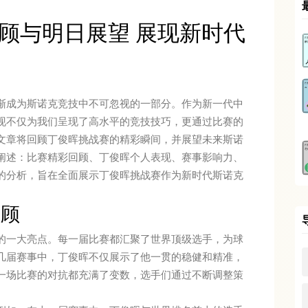
顾与明日展望 展现新时代
渐成为斯诺克竞技中不可忽视的一部分。作为新一代中
现不仅为我们呈现了高水平的竞技技巧，更通过比赛的
文章将回顾丁俊晖挑战赛的精彩瞬间，并展望未来斯诺
阐述：比赛精彩回顾、丁俊晖个人表现、赛事影响力、
的分析，旨在全面展示丁俊晖挑战赛作为新时代斯诺克
回顾
的一大亮点。每一届比赛都汇聚了世界顶级选手，为球
几届赛事中，丁俊晖不仅展示了他一贯的稳健和精准，
一场比赛的对抗都充满了变数，选手们通过不断调整策