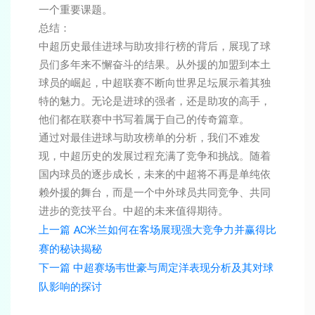
一个重要课题。
总结：
中超历史最佳进球与助攻排行榜的背后，展现了球
员们多年来不懈奋斗的结果。从外援的加盟到本土
球员的崛起，中超联赛不断向世界足坛展示着其独
特的魅力。无论是进球的强者，还是助攻的高手，
他们都在联赛中书写着属于自己的传奇篇章。
通过对最佳进球与助攻榜单的分析，我们不难发
现，中超历史的发展过程充满了竞争和挑战。随着
国内球员的逐步成长，未来的中超将不再是单纯依
赖外援的舞台，而是一个中外球员共同竞争、共同
进步的竞技平台。中超的未来值得期待。
上一篇
AC米兰如何在客场展现强大竞争力并赢得比
赛的秘诀揭秘
下一篇
中超赛场韦世豪与周定洋表现分析及其对球
队影响的探讨