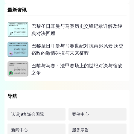
最新资讯
巴黎圣日耳曼与马赛历史交锋记录详解及经
典对决回顾
巴黎圣日耳曼与马赛世纪对抗再起风云 历史
宿敌的激情碰撞与未来征程
巴黎与马赛：法甲赛场上的世纪对决与宿敌
之争
导航
认识j9九游会国际
案例中心
新闻中心
服务宗旨