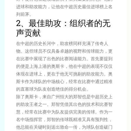
进球和助攻能力，让他在中超历史最佳进球榜上名
列前茅。
2、最佳助攻：组织者的无
声贡献
在中超的历史长河中，助攻榜同样充满了传奇人
物。这些球员不仅具备卓越的视野和传球能力，更
在比赛中展现了出色的比赛阅读能力。首先要提到
的便是上海上港的奥斯卡，他在中超的表现不仅仅
体现在进球上，更在于他无可挑剔的助攻能力。奥
斯卡作为球队的中场核心，经常在比赛中通过精准
的直塞球为队友创造绝佳的得分机会。
除了奥斯卡，来自广州恒大的郑智也是中超历史上
的助攻王者之一。郑智凭借其出色的技术和比赛智
慧，经常在比赛中为队友提供完美的传球。作为一
名中场指挥官，郑智的传球既精准又具有预判性，
他总能在关键时刻送出致命一传，为球队创造破门