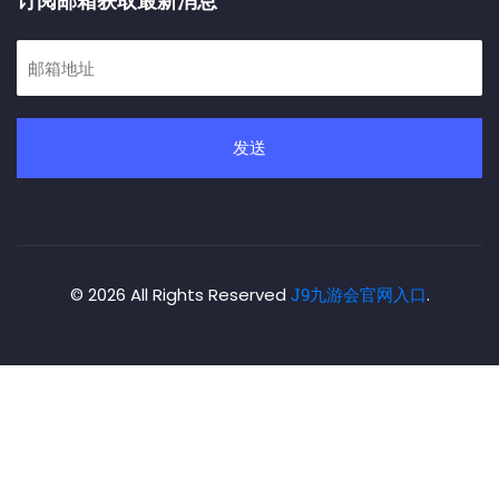
订阅邮箱获取最新消息
发送
© 2026 All Rights Reserved
J9九游会官网入口
.