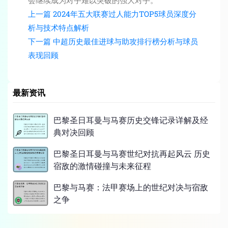
会继续成为对手难以突破的强大对手。
上一篇
2024年五大联赛过人能力TOP5球员深度分
析与技术特点解析
下一篇
中超历史最佳进球与助攻排行榜分析与球员
表现回顾
最新资讯
巴黎圣日耳曼与马赛历史交锋记录详解及经
典对决回顾
巴黎圣日耳曼与马赛世纪对抗再起风云 历史
宿敌的激情碰撞与未来征程
巴黎与马赛：法甲赛场上的世纪对决与宿敌
之争