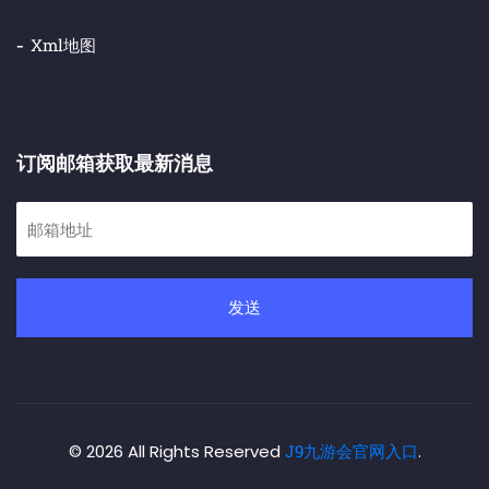
Xml地图
订阅邮箱获取最新消息
发送
© 2026 All Rights Reserved
J9九游会官网入口
.