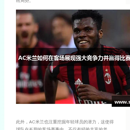
转局势。
此外，AC米兰也注重挖掘年轻球员的潜力，这使得
球队在长期的客场赛事中，不仅有经验丰富的老