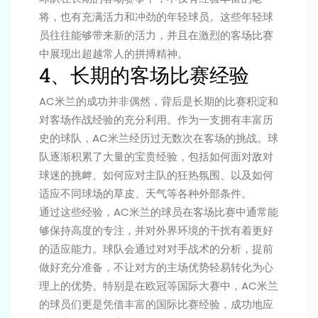
将，也有充满活力和冲劲的年轻球员。这些年轻球
员往往能够带来新的活力，并且在激烈的客场比赛
中展现出超越常人的拼搏精神。
4、长期的客场比赛经验
AC米兰的成功并非偶然，背后是长期的比赛积淀和
对客场作战经验的充分利用。作为一支拥有丰富历
史的球队，AC米兰经历过无数次在客场的挑战。球
队逐渐积累了大量的宝贵经验，包括如何面对敌对
球迷的挑衅、如何应对主队的狂热氛围、以及如何
适应不同球场的草皮、天气等各种外部条件。
通过这些经验，AC米兰的球员在客场比赛中通常能
够保持高度的专注，并对外界环境的干扰有着更好
的适应能力。球队会通过对对手战术的分析，提前
做好充分准备，不让对方的主场优势轻易转化为心
理上的优势。特别是在欧冠等国际大赛中，AC米兰
的球员们更是凭借丰富的国际比赛经验，成功地应