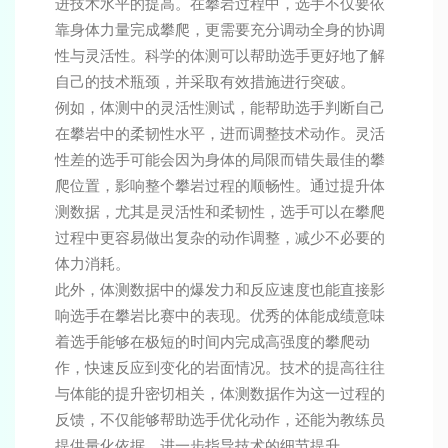
进技术水平的提高。在攀岩过程中，选手不仅要依
靠身体力量完成攀爬，更需要充分调动全身的协调
性与灵活性。科学的体测可以帮助选手更好地了解
自己的技术瓶颈，并采取有效措施进行突破。
例如，体测中的灵活性测试，能帮助选手判断自己
在攀岩中的柔韧性水平，进而调整技术动作。灵活
性差的选手可能会因为身体的局限而错失最佳的攀
爬位置，影响整个攀岩过程的顺畅性。通过提升体
测数据，尤其是灵活性和柔韧性，选手可以在攀爬
过程中更容易做出复杂的动作调整，减少不必要的
体力消耗。
此外，体测数据中的爆发力和反应速度也能直接影
响选手在攀岩比赛中的表现。优秀的体能成绩意味
着选手能够在极短的时间内完成高强度的攀爬动
作，快速反应到变化的岩面情况。技术的提高往往
与体能的提升密切相关，体测数据作为这一过程的
反馈，不仅能够帮助选手优化动作，还能为教练员
提供量化依据，进一步指导技术的细节提升。