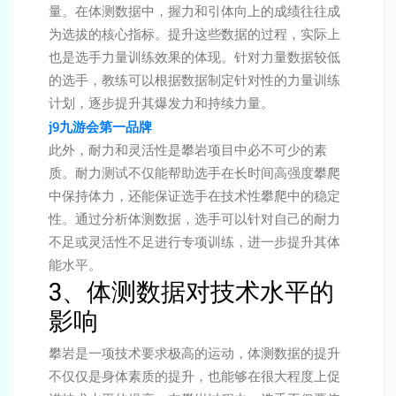
量。在体测数据中，握力和引体向上的成绩往往成
为选拔的核心指标。提升这些数据的过程，实际上
也是选手力量训练效果的体现。针对力量数据较低
的选手，教练可以根据数据制定针对性的力量训练
计划，逐步提升其爆发力和持续力量。
j9九游会第一品牌
此外，耐力和灵活性是攀岩项目中必不可少的素
质。耐力测试不仅能帮助选手在长时间高强度攀爬
中保持体力，还能保证选手在技术性攀爬中的稳定
性。通过分析体测数据，选手可以针对自己的耐力
不足或灵活性不足进行专项训练，进一步提升其体
能水平。
3、体测数据对技术水平的
影响
攀岩是一项技术要求极高的运动，体测数据的提升
不仅仅是身体素质的提升，也能够在很大程度上促