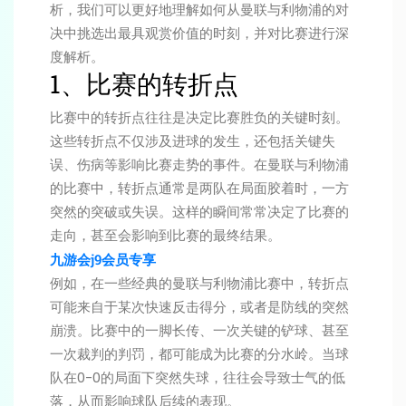
析，我们可以更好地理解如何从曼联与利物浦的对
决中挑选出最具观赏价值的时刻，并对比赛进行深
度解析。
1、比赛的转折点
比赛中的转折点往往是决定比赛胜负的关键时刻。
这些转折点不仅涉及进球的发生，还包括关键失
误、伤病等影响比赛走势的事件。在曼联与利物浦
的比赛中，转折点通常是两队在局面胶着时，一方
突然的突破或失误。这样的瞬间常常决定了比赛的
走向，甚至会影响到比赛的最终结果。
九游会j9会员专享
例如，在一些经典的曼联与利物浦比赛中，转折点
可能来自于某次快速反击得分，或者是防线的突然
崩溃。比赛中的一脚长传、一次关键的铲球、甚至
一次裁判的判罚，都可能成为比赛的分水岭。当球
队在0-0的局面下突然失球，往往会导致士气的低
落，从而影响球队后续的表现。