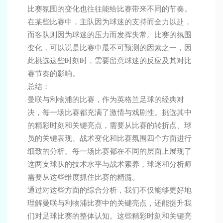
比赛氛围的变化也往往能给比赛带来不同的节奏。
在某些比赛中，主队因为球迷的支持而全力以赴，
而客队则因为球迷的压力而发挥失常。比赛的氛围
变化，可以说是比赛中最不可预测的因素之一，因
此挑选这些时刻时，需要留意球迷的反应及其对比
赛节奏的影响。
总结：
曼联与利物浦的比赛，作为英格兰足球的经典对
决，每一场比赛都充满了激情与戏剧性。挑选其中
的精彩时刻和关键亮点，需要从比赛的转折点、球
员的关键表现、战术变化和比赛氛围四个方面进行
细致的分析。每一场比赛都在不同的层面上展现了
这两支球队的技术水平与战术素养，球迷和分析师
需要从这些维度抓住比赛的精髓。
通过对这些方面的综合分析，我们不仅能够更好地
理解曼联与利物浦比赛中的关键亮点，还能提升我
们对足球比赛的整体认知。这些精彩时刻和关键亮