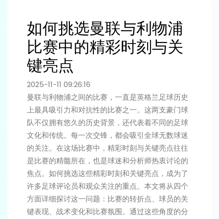
如何挑选曼联与利物浦
比赛中的精彩时刻与关
键亮点
2025-11-11 09:26:16
曼联与利物浦之间的比赛，一直是英格兰足球历史
上最具吸引力和对抗性的比赛之一。这两支豪门球
队不仅拥有悠久的历史背景，还代表着不同的足球
文化和传统。每一次交锋，都会吸引全球无数球迷
的关注。在这场比赛中，精彩时刻与关键亮点往往
是比赛的精髓所在，也是球迷和分析师热衷讨论的
焦点。如何挑选这些精彩时刻和关键亮点，成为了
许多足球评论员和观众关注的重点。本文将从四个
方面详细探讨这一问题：比赛的转折点、球员的关
键表现、战术变化和比赛氛围。通过这些角度的分