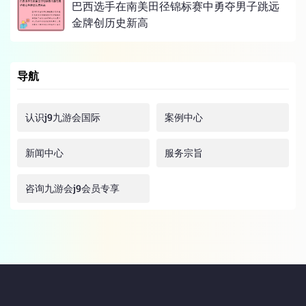
巴西选手在南美田径锦标赛中勇夺男子跳远
金牌创历史新高
导航
认识j9九游会国际
案例中心
新闻中心
服务宗旨
咨询九游会j9会员专享