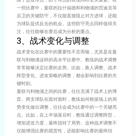
一些比赛中，曼联的拉什福德和利物浦的范迪克等
后卫的关键防守，不仅能直接阻止对方进球，还能
为球队提供反击的机会。这些防守亮点同样值得关
注，往往能够在赛后成为分析的重点。
3、战术变化与调整
战术变化在比赛中的重要性不言而喻，尤其是在曼
联与利物浦这样的高水平比赛中。教练的战术调整
常常能够决定比赛的走势。比如，换人调整、战术
阵型变化、进攻策略的调整，都会影响到比赛的关
键时刻。
曼联与利物浦之间的比赛，往往充满了战术上的博
弈。两支球队在面对面时，教练如何根据场上的局
势变化做出调整，往往会成为比赛中的一个关键亮
点。比如，在上半场落后时，教练通过调整阵型，
增加进攻力度，最终扭转了局势。这种战术调整不
仅能增强比赛的观赏性，还能影响比赛的最终结