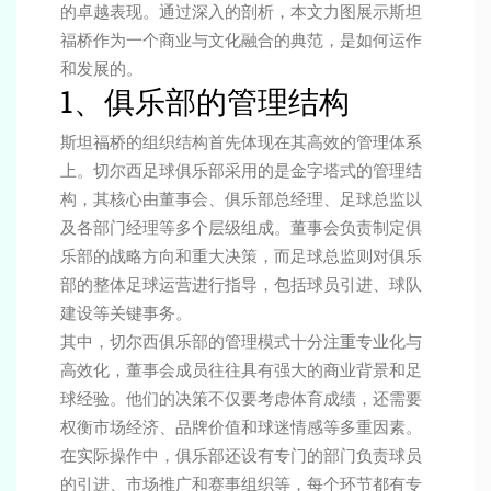
的卓越表现。通过深入的剖析，本文力图展示斯坦
福桥作为一个商业与文化融合的典范，是如何运作
和发展的。
1、俱乐部的管理结构
斯坦福桥的组织结构首先体现在其高效的管理体系
上。切尔西足球俱乐部采用的是金字塔式的管理结
构，其核心由董事会、俱乐部总经理、足球总监以
及各部门经理等多个层级组成。董事会负责制定俱
乐部的战略方向和重大决策，而足球总监则对俱乐
部的整体足球运营进行指导，包括球员引进、球队
建设等关键事务。
其中，切尔西俱乐部的管理模式十分注重专业化与
高效化，董事会成员往往具有强大的商业背景和足
球经验。他们的决策不仅要考虑体育成绩，还需要
权衡市场经济、品牌价值和球迷情感等多重因素。
在实际操作中，俱乐部还设有专门的部门负责球员
的引进、市场推广和赛事组织等，每个环节都有专