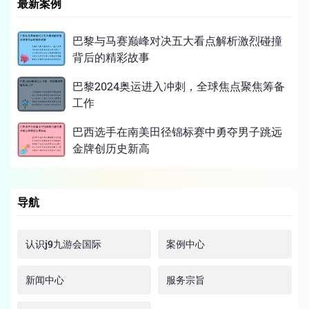
最新案例
巴黎与马赛巅峰对决五大看点解析激烈碰撞
背后的精彩故事
巴黎2024奥运进入冲刺，全球焦点聚焦筹备
工作
巴西选手在南美田径锦标赛中勇夺男子跳远
金牌创历史新高
导航
认识j9九游会国际
案例中心
新闻中心
服务宗旨