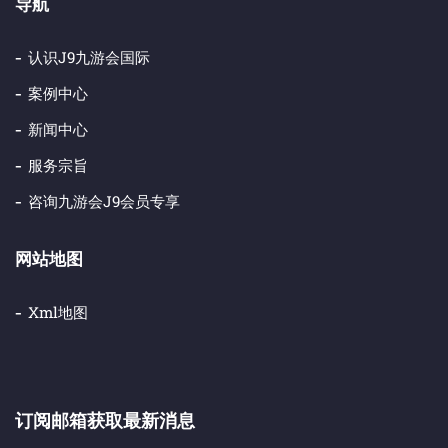
导航
认识j9九游会国际
案例中心
新闻中心
服务宗旨
咨询九游会j9会员专享
网站地图
Xml地图
订阅邮箱获取最新消息