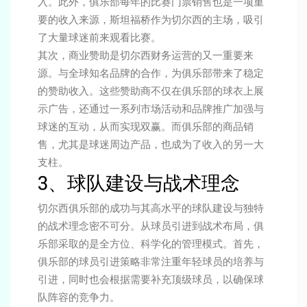
入。此外，俱乐部每年的比赛门票销售也是一项重
要的收入来源，斯坦福桥作为切尔西的主场，吸引
了大量球迷前来观看比赛。
其次，商业赞助是切尔西财务运营的又一重要来
源。与全球知名品牌的合作，为俱乐部带来了稳定
的赞助收入。这些赞助商不仅在俱乐部的球衣上展
示广告，还通过一系列市场活动和品牌推广加强与
球迷的互动，从而实现双赢。而俱乐部的商品销
售，尤其是球迷周边产品，也成为了收入的另一大
支柱。
3、球队建设与战术理念
切尔西俱乐部的成功与其高水平的球队建设与独特
的战术理念密不可分。从球员引进到战术布局，俱
乐部采取的是全方位、科学化的管理模式。首先，
俱乐部的球员引进策略非常注重年轻球员的培养与
引进，同时也会根据需要补充顶级球员，以确保球
队阵容的竞争力。