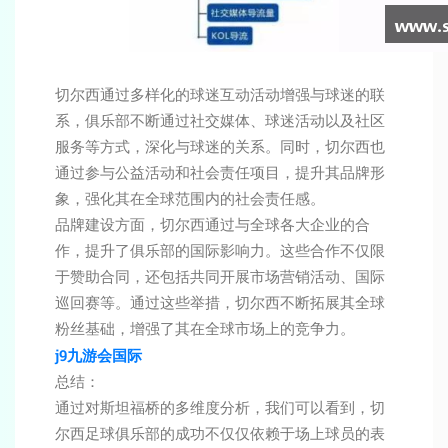
切尔西通过多样化的球迷互动活动增强与球迷的联
系，俱乐部不断通过社交媒体、球迷活动以及社区
服务等方式，深化与球迷的关系。同时，切尔西也
通过参与公益活动和社会责任项目，提升其品牌形
象，强化其在全球范围内的社会责任感。
品牌建设方面，切尔西通过与全球各大企业的合
作，提升了俱乐部的国际影响力。这些合作不仅限
于赞助合同，还包括共同开展市场营销活动、国际
巡回赛等。通过这些举措，切尔西不断拓展其全球
粉丝基础，增强了其在全球市场上的竞争力。
j9九游会国际
总结：
通过对斯坦福桥的多维度分析，我们可以看到，切
尔西足球俱乐部的成功不仅仅依赖于场上球员的表