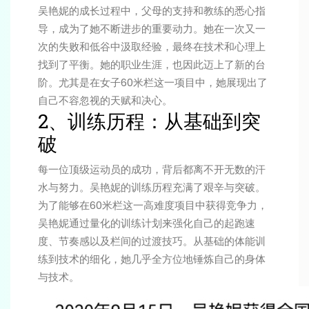
吴艳妮的成长过程中，父母的支持和教练的悉心指
导，成为了她不断进步的重要动力。她在一次又一
次的失败和低谷中汲取经验，最终在技术和心理上
找到了平衡。她的职业生涯，也因此迈上了新的台
阶。尤其是在女子60米栏这一项目中，她展现出了
自己不容忽视的天赋和决心。
2、训练历程：从基础到突
破
每一位顶级运动员的成功，背后都离不开无数的汗
水与努力。吴艳妮的训练历程充满了艰辛与突破。
为了能够在60米栏这一高难度项目中获得竞争力，
吴艳妮通过量化的训练计划来强化自己的起跑速
度、节奏感以及栏间的过渡技巧。从基础的体能训
练到技术的细化，她几乎全方位地锤炼自己的身体
与技术。