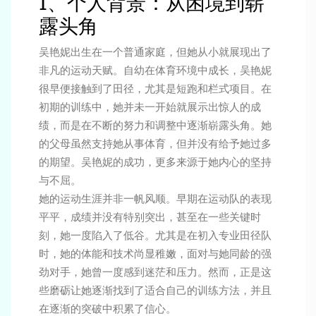
1、个人背景：从困境到崭
露头角
吴艳妮出生在一个普通家庭，但她从小就展现出了
非凡的运动天赋。自幼在体育环境中成长，吴艳妮
很早便接触到了田径，尤其是短跑和栏式项目。在
初期的训练中，她并未一开始就展示出惊人的成
绩，而是在不断的努力和调整中逐渐崭露头角。她
的父母虽然支持她从事体育，但并没有给予她过多
的期望。吴艳妮的成功，更多来源于她内心的坚持
与不屈。
她的运动生涯并非一帆风顺。早期在运动队的表现
平平，成绩并没有特别突出，甚至在一些关键时
刻，她一度陷入了低谷。尤其是在初入专业田径队
时，她的体能和技术尚显稚嫩，面对与她同龄的强
劲对手，她曾一度感到迷茫和压力。然而，正是这
些磨砺让她逐渐找到了适合自己的训练方法，并且
在逐渐的突破中积累了信心。