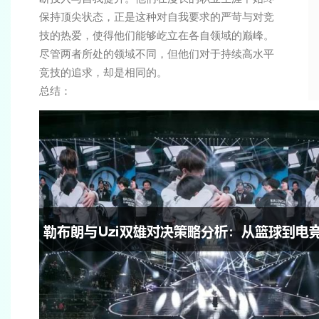
保持顶尖状态，正是这种对自我要求的严苛与对竞
技的热爱，使得他们能够屹立在各自领域的巅峰。
尽管两者所处的领域不同，但他们对于持续高水平
竞技的追求，却是相同的。
总结：