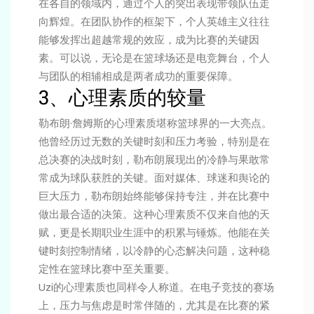
在各自的领域内，通过个人的突出表现带领队伍走
向辉煌。在团队协作的框架下，个人英雄主义往往
能够发挥出超越常规的效应，成为比赛的关键因
素。可以说，无论是在篮球场还是电竞舞台，个人
与团队的相辅相成是两者成功的重要保障。
3、心理素质的较量
勒布朗·詹姆斯的心理素质堪称篮球界的一大亮点。
他曾经历过无数的关键时刻和压力考验，特别是在
总决赛的决战时刻，勒布朗展现出的冷静与果敢常
常成为球队获胜的关键。面对媒体、球迷和舆论的
巨大压力，勒布朗始终能够保持专注，并在比赛中
做出最合适的决策。这种心理素质不仅来自他的天
赋，更是长期职业生涯中的积累与锤炼。他能在关
键时刻控制情绪，以冷静的心态解决问题，这种稳
定性在篮球比赛中至关重要。
Uzi的心理素质也同样令人称道。在电子竞技的赛场
上，压力与焦虑是时常伴随的，尤其是在比赛的紧