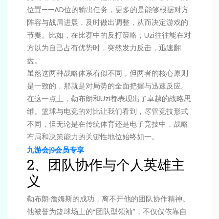
位置——AD位的输出任务，更多的是能够根据对方
阵容与战局进展，及时做出调整，从而决定游戏的
节奏。比如，在比赛中的反打策略，Uzi往往能在对
方以为自己占有优势时，突然发力反击，迅速翻
盘。
虽然这两种战略体系看似不同，但两者的核心原则
是一致的，那就是对局势的全面把握与迅速反应。
在这一点上，勒布朗和Uzi都表现出了卓越的战略思
维。篮球与电竞的对比让我们看到，尽管竞技形式
不同，但无论是在传统体育还是电子竞技中，战略
布局和决策能力的关键性地位始终如一。
九游会j9会员专享
2、团队协作与个人英雄主
义
勒布朗·詹姆斯的成功，离不开他的团队协作精神。
他被誉为篮球场上的“团队型领袖”，不仅仅依靠自