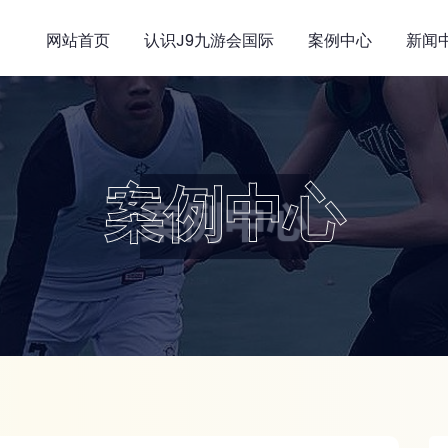
网站首页
认识j9九游会国际
案例中心
新闻
案例中心