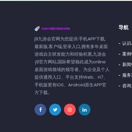
导航
j9九游会官网为您提供:手机APP下载,
认识
最新版,客户端,登录入口,拥有多年桌面
案例
游戏自主研发能力和经验积累,九游会
·j9官方网站,国际希望藉此成为online
新闻
桌面游戏领域的领导者。为企业及个人
服务
提供通用入口、平台支持Web、H7、
手机版更有iOS、Android原生APP官
咨询
方下载。