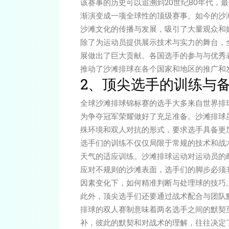
该赛事的历史可以追溯到20世纪80年代，
渐演变成一项全球性的顶级赛事。如今的沙
沙滩文化的传播与发展，吸引了大量观众和
除了为运动员提供展示技术与实力的舞台，
展做出了巨大贡献。各国选手的参与与优秀
推动了沙滩排球在各个国家和地区的推广和
2、顶尖选手的训练与
全球沙滩排球锦标赛的选手大多来自世界排
为争夺冠军荣耀做好了充足准备。沙滩排球
殊环境和双人对抗的形式，要求选手具备更
选手们的训练不仅仅局限于常规的技术和战
天气的适应训练。沙滩排球运动对运动员的
应对不规则的沙滩表面，选手们的脚步必须
因素变化下，如何精准判断与处理球的技巧
此外，顶尖选手们还要通过战术配合与团队
排球的双人赛制意味着两名选手之间的默契
补，彼此的默契和对战术的理解，往往决定