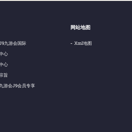
网站地图
j9九游会国际
Xml地图
中心
中心
宗旨
九游会j9会员专享