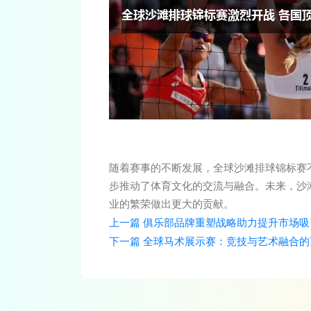
随着赛事的不断发展，全球沙滩排球锦标赛
步推动了体育文化的交流与融合。未来，沙
业的繁荣做出更大的贡献。
上一篇
俱乐部品牌重塑战略助力提升市场吸
下一篇
全球马术展示赛：竞技与艺术融合的