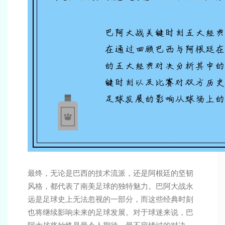
最终，无论是巴西的技术流派，还是阿根廷的坚韧
风格，都代表了南美足球的独特魅力。巴阿大战永
远是足球史上无法忽视的一部分，而这些经典时刻
也将继续影响未来的足球发展。对于球迷来说，巴