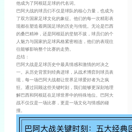
他成为了阿根廷足球的代名词。
巴阿大战的球员们不仅是球队的核心力量，也成为
了双方国家足球文化的象征。他们的每一次精彩表
现都在塑造着两国足球的历史与传统。无论是巴西
的桑巴精神，还是阿根廷的坚韧不拔，球员们的个
人魅力与国家的足球风格紧密相连，他们的表现往
往能够影响整个比赛的走势。
总结：
巴阿大战是足球历史中最具情感和激情的对决之
一。从历史背景到经典进球，从战术博弈到球员表
现，每一场巴阿大战都让世界足球爱好者为之疯
狂。通过回顾这些关键时刻，我们能够更深刻地理
解巴西和阿根廷在足球世界中的特殊地位。巴阿大
战不仅仅是一场比赛，更是一场文化与情感的碰
撞。