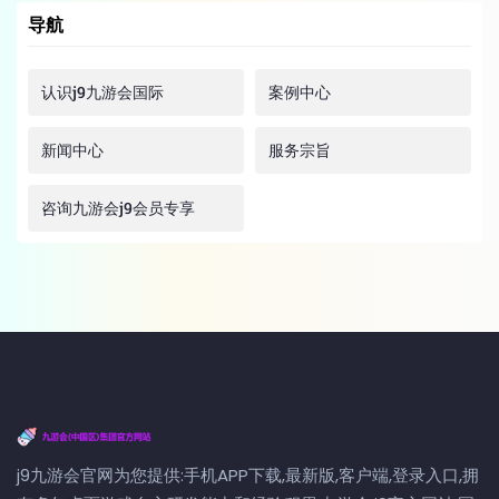
导航
认识j9九游会国际
案例中心
新闻中心
服务宗旨
咨询九游会j9会员专享
j9九游会官网为您提供:手机APP下载,最新版,客户端,登录入口,拥