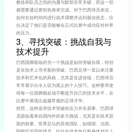
教练和队员之间的沟通与默契非常关键，而这一切
都需要通过赛前热身来完成。对于巴西球员来说，
如何在短时间内进行战术调整并达到最佳状态，往
往决定了他们是否能够在正式比赛中成功应对外界
的压力。
3、寻找突破：挑战自我与
技术提升
巴西国脚面临的另一个挑战是如何突破自我，特别
是在技术上寻求新的突破。巴西足球一直以来注重
技术和艺术化的风格，尤其是在进攻端，巴西球员
常常展示出令人叹为观止的个人技巧。这种要求使
得每一位国脚都必须不断提升自己的技术水平，在
比赛中展现出超越常规的足球才华。
然而，这种追求技术突破的压力并非易事。巴西球
员面临着来自国内外的多方挑战，尤其是在技术层
面的较量。世界足坛的其他强队，如德国、法国、
阿根廷等国的球员，往往在战术执行和身体对抗上