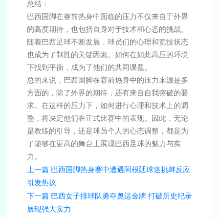
总结：
巴西国脚在赛前热身中面临的压力不仅来自于外界
的高度期待，也包括自身对于技术和心态的挑战。
随着巴西足球不断发展，球员们的心理和竞技状态
也成为了制胜的关键因素。如何在如此高压的环境
下找到平衡，成为了他们的共同课题。
总的来说，巴西国脚在赛前热身中的压力来源是多
方面的，除了外界的期待，还有来自自我突破的要
求。在这样的压力下，如何进行心理和技术上的调
整，将决定他们在正式比赛中的表现。因此，无论
是教练的引导，还是球员个人的心态调整，都是为
了能够在更高的舞台上展现巴西足球的魅力与实
力。
上一篇
巴西国脚热身赛中遭遇阿根廷球迷挑衅反应
引发热议
下一篇
巴西女子排球队勇夺奥运金牌 打破历史纪录
展现强大实力