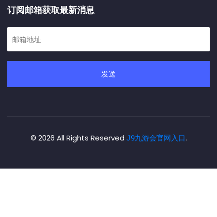
订阅邮箱获取最新消息
发送
© 2026 All Rights Reserved
J9九游会官网入口
.