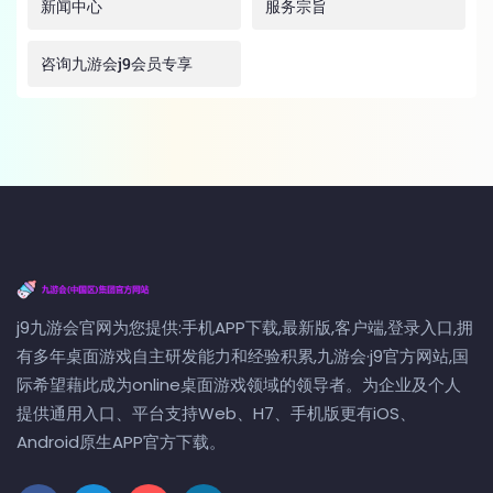
新闻中心
服务宗旨
咨询九游会j9会员专享
j9九游会官网为您提供:手机APP下载,最新版,客户端,登录入口,拥
有多年桌面游戏自主研发能力和经验积累,九游会·j9官方网站,国
际希望藉此成为online桌面游戏领域的领导者。为企业及个人
提供通用入口、平台支持Web、H7、手机版更有iOS、
Android原生APP官方下载。