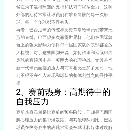
然在为了赢得球迷的支持和认可而竭尽全力。这种
外部的期待常常让球员们在准备阶段的每一次触
球、每一个传球都不容有失。
再者，巴西足球的传统和历史常常给球员们带来无
形的束缚。巴西曾多次赢得世界杯，他们在国际舞
台上的强大影响力使得每一届国家队的表现都被放
大检视。对于这些国脚来说，如何传承和延续巴西
足球的辉煌历史是一项巨大的心理挑战。尤其是当
新一代球员面临的压力与前辈相比更加多元时，他
们不得不在个人表现和球队的整体利益之间寻找平
衡。
2、赛前热身：高期待中的
自我压力
赛前热身虽然是比赛前的预备阶段，但却是巴西国
脚心理压力的集中爆发期。与其他球队相比，巴西
球员在热身赛中的表现常常会被球迷和媒体过度解