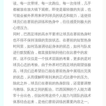
读。每一次带球、每一次跑位、每一次传球，几乎
都被放在放大镜下观察。即使是最轻微的失误，也
可能会被外界用来评判球员的状态和能力，这使得
球员们在赛前的训练和热身中，往往感受到极大的
心理压力。
同时，巴西足球的高水平要求让球员在赛前热身时
也不得不保持顶级的竞技状态。在赛前的短暂热身
时间里，如何迅速调动起身体的状态，如何与队友
进行默契配合，都直接影响到他们在比赛中的发
挥。这不仅仅是一个技术层面的考量，更多的是对
球员心态的考验。由于外界对巴西足球的期望值极
高，球员们总希望自己能在赛前热身中展现出完美
的状态，从而缓解即将到来的正式比赛中的压力。
除此之外，球员们在赛前的热身阶段，还需要调整
与教练、队友之间的配合。巴西国脚的个人能力通
常十分出色，但如何将这些个人能力与团队的战术
体系结合起来，是他们赛前训练的重要内容之一。