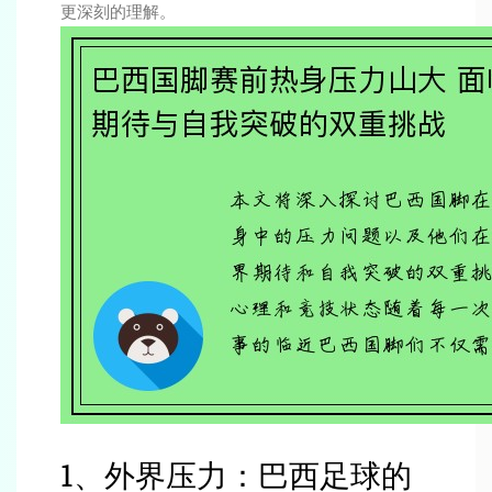
更深刻的理解。
1、外界压力：巴西足球的