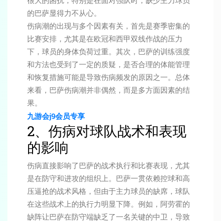
很大的困扰，特别是在面对强队时，缺少主力球员
的巴萨显得力不从心。
伤病潮的出现与多个因素有关，首先是赛季密集的
比赛安排，尤其是在欧冠和西甲双线作战的压力
下，球员的身体负荷过重。其次，巴萨的训练强度
和方法也受到了一定的质疑，是否合理的体能管理
和恢复措施可能是导致伤病频发的原因之一。总体
来看，巴萨伤病潮并非偶然，而是多方面因素的结
果。
九游会j9会员专享
2、伤病对球队战术和表现
的影响
伤病直接影响了巴萨的战术执行和比赛表现，尤其
是在防守和进攻的组织上。巴萨一贯依赖控球和高
压逼抢的战术风格，但由于主力球员的缺席，球队
在这些战术上的执行力明显下降。例如，阿劳霍的
缺阵让巴萨在防守端缺乏了一名关键的中卫，导致