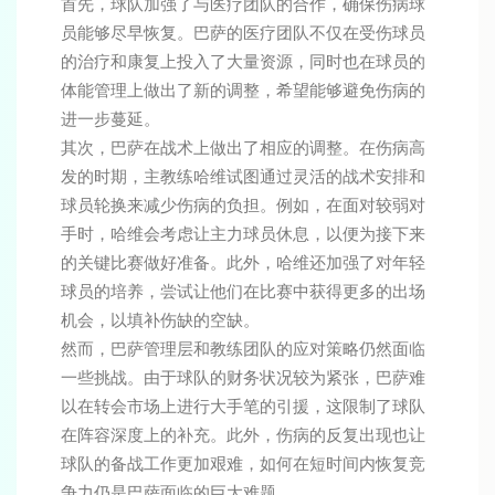
首先，球队加强了与医疗团队的合作，确保伤病球
员能够尽早恢复。巴萨的医疗团队不仅在受伤球员
的治疗和康复上投入了大量资源，同时也在球员的
体能管理上做出了新的调整，希望能够避免伤病的
进一步蔓延。
其次，巴萨在战术上做出了相应的调整。在伤病高
发的时期，主教练哈维试图通过灵活的战术安排和
球员轮换来减少伤病的负担。例如，在面对较弱对
手时，哈维会考虑让主力球员休息，以便为接下来
的关键比赛做好准备。此外，哈维还加强了对年轻
球员的培养，尝试让他们在比赛中获得更多的出场
机会，以填补伤缺的空缺。
然而，巴萨管理层和教练团队的应对策略仍然面临
一些挑战。由于球队的财务状况较为紧张，巴萨难
以在转会市场上进行大手笔的引援，这限制了球队
在阵容深度上的补充。此外，伤病的反复出现也让
球队的备战工作更加艰难，如何在短时间内恢复竞
争力仍是巴萨面临的巨大难题。