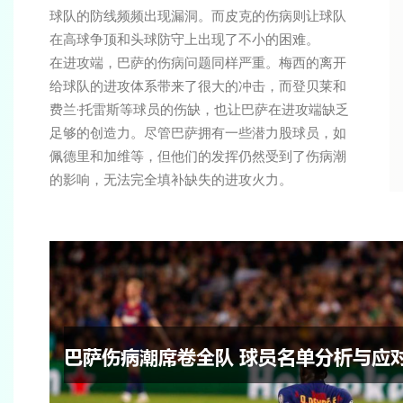
球队的防线频频出现漏洞。而皮克的伤病则让球队
在高球争顶和头球防守上出现了不小的困难。
在进攻端，巴萨的伤病问题同样严重。梅西的离开
给球队的进攻体系带来了很大的冲击，而登贝莱和
费兰·托雷斯等球员的伤缺，也让巴萨在进攻端缺乏
足够的创造力。尽管巴萨拥有一些潜力股球员，如
佩德里和加维等，但他们的发挥仍然受到了伤病潮
的影响，无法完全填补缺失的进攻火力。