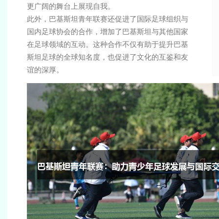
更广阔的舞台上展现自我。
此外，巴基斯坦青年联赛还促进了国际足球组织与
国内足球协会的合作，增加了巴基斯坦与其他国家
在足球领域的互动。这种合作不仅有助于提升巴基
斯坦足球的全球知名度，也促进了文化的互鉴和友
谊的深厚。