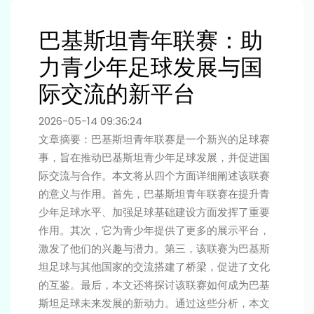
巴基斯坦青年联赛：助
力青少年足球发展与国
际交流的新平台
2026-05-14 09:36:24
文章摘要：巴基斯坦青年联赛是一个新兴的足球赛
事，旨在推动巴基斯坦青少年足球发展，并促进国
际交流与合作。本文将从四个方面详细阐述该联赛
的意义与作用。首先，巴基斯坦青年联赛在提升青
少年足球水平、加强足球基础建设方面发挥了重要
作用。其次，它为青少年提供了更多的展示平台，
激发了他们的兴趣与潜力。第三，该联赛为巴基斯
坦足球与其他国家的交流搭建了桥梁，促进了文化
的互鉴。最后，本文还将探讨该联赛如何成为巴基
斯坦足球未来发展的新动力。通过这些分析，本文