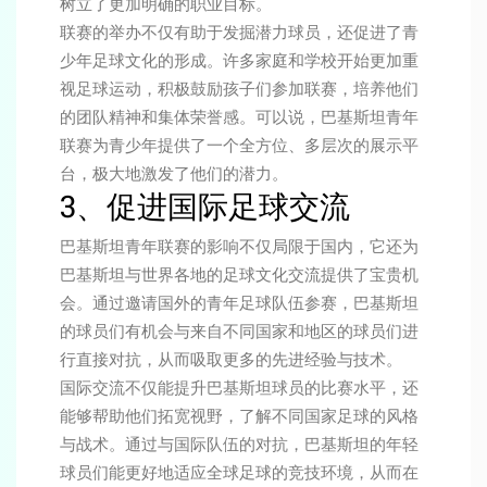
树立了更加明确的职业目标。
联赛的举办不仅有助于发掘潜力球员，还促进了青
少年足球文化的形成。许多家庭和学校开始更加重
视足球运动，积极鼓励孩子们参加联赛，培养他们
的团队精神和集体荣誉感。可以说，巴基斯坦青年
联赛为青少年提供了一个全方位、多层次的展示平
台，极大地激发了他们的潜力。
3、促进国际足球交流
巴基斯坦青年联赛的影响不仅局限于国内，它还为
巴基斯坦与世界各地的足球文化交流提供了宝贵机
会。通过邀请国外的青年足球队伍参赛，巴基斯坦
的球员们有机会与来自不同国家和地区的球员们进
行直接对抗，从而吸取更多的先进经验与技术。
国际交流不仅能提升巴基斯坦球员的比赛水平，还
能够帮助他们拓宽视野，了解不同国家足球的风格
与战术。通过与国际队伍的对抗，巴基斯坦的年轻
球员们能更好地适应全球足球的竞技环境，从而在