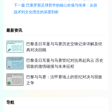
下一篇
巴塞罗那足球哲学的核心价值与传承：从技
战术到文化理念的深度剖析
最新资讯
巴黎圣日耳曼与马赛历史交锋记录详解及经
典对决回顾
巴黎圣日耳曼与马赛世纪对抗再起风云 历史
宿敌的激情碰撞与未来征程
巴黎与马赛：法甲赛场上的世纪对决与宿敌
之争
导航