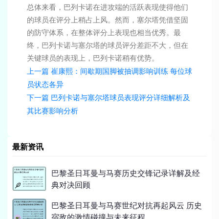
总体来看，巴列卡诺在进攻端的活跃表现使得他们
的球员在评分上稍占上风。然而，塞尔塔凭借坚固
的防守体系，在整体评分上表现也相当优秀。最
终，巴列卡诺与塞尔塔的球员评分差距不大，但在
关键球员的表现上，巴列卡诺稍有优势。
上一篇
崔康熙：间歇期国脚被抽调影响训练 每位球
员状态各异
下一篇
巴列卡诺与塞尔塔球员表现评分详细解析及
其比赛影响分析
最新资讯
巴黎圣日耳曼与马赛历史交锋记录详解及经
典对决回顾
巴黎圣日耳曼与马赛世纪对抗再起风云 历史
宿敌的激情碰撞与未来征程