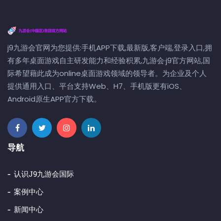
j9九游会官网为您提供:手机APP下载,最新版,客户端,登录入口,拥
有多年桌面游戏自主研发能力和经验积累,九游会·j9官方网站,国
际希望藉此成为online桌面游戏领域的领导者。为企业及个人
提供通用入口、平台支持Web、H7、手机版更有iOS、
Android原生APP官方下载。
导航
认识j9九游会国际
案例中心
新闻中心