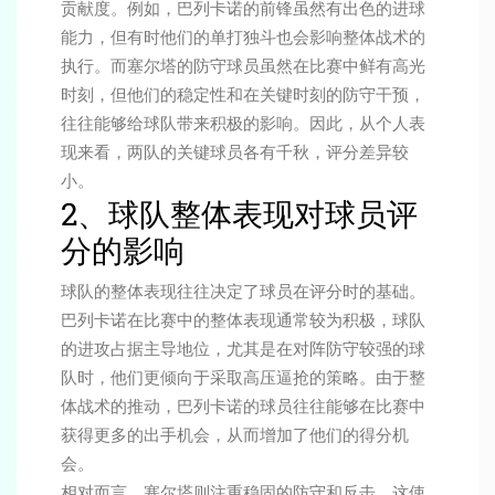
贡献度。例如，巴列卡诺的前锋虽然有出色的进球
能力，但有时他们的单打独斗也会影响整体战术的
执行。而塞尔塔的防守球员虽然在比赛中鲜有高光
时刻，但他们的稳定性和在关键时刻的防守干预，
往往能够给球队带来积极的影响。因此，从个人表
现来看，两队的关键球员各有千秋，评分差异较
小。
2、球队整体表现对球员评
分的影响
球队的整体表现往往决定了球员在评分时的基础。
巴列卡诺在比赛中的整体表现通常较为积极，球队
的进攻占据主导地位，尤其是在对阵防守较强的球
队时，他们更倾向于采取高压逼抢的策略。由于整
体战术的推动，巴列卡诺的球员往往能够在比赛中
获得更多的出手机会，从而增加了他们的得分机
会。
相对而言，塞尔塔则注重稳固的防守和反击，这使