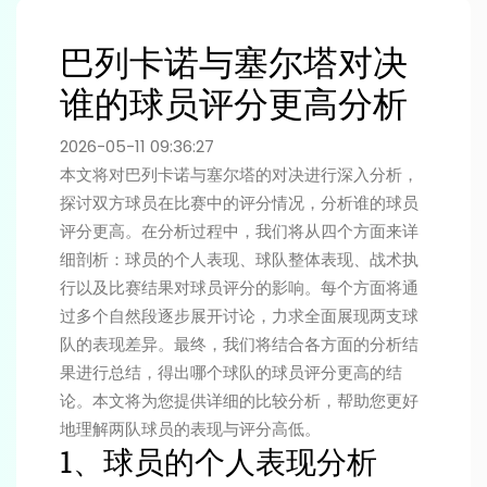
巴列卡诺与塞尔塔对决
谁的球员评分更高分析
2026-05-11 09:36:27
本文将对巴列卡诺与塞尔塔的对决进行深入分析，
探讨双方球员在比赛中的评分情况，分析谁的球员
评分更高。在分析过程中，我们将从四个方面来详
细剖析：球员的个人表现、球队整体表现、战术执
行以及比赛结果对球员评分的影响。每个方面将通
过多个自然段逐步展开讨论，力求全面展现两支球
队的表现差异。最终，我们将结合各方面的分析结
果进行总结，得出哪个球队的球员评分更高的结
论。本文将为您提供详细的比较分析，帮助您更好
地理解两队球员的表现与评分高低。
1、球员的个人表现分析