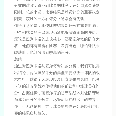
有效的进攻，得不到比赛的胜利，评分自然会受到
限制。总的来说，比赛结果是球员评分的重要决定
因素，获胜的一方在评分上通常会有优势。
值得注意的是，即使比赛结果对评分有重要影响，
但个别球员的突出表现仍然能够获得较高的评价。
无论是巴列卡诺的进攻核心，还是塞尔塔的防守大
将，他们都有可能在比赛中发挥出色，哪怕球队未
能获胜，也能够得到较高的评分。
总结：
通过对巴列卡诺与塞尔塔对决的分析，我们可以得
出结论，两队球员评分的高低主要取决于球队的战
术执行、球员个人表现以及比赛结果的影响。巴列
卡诺的进攻型战术使得他们的前锋和中场球员在评
分中占据优势，而塞尔塔的防守型战术则让防守球
员成为评分的高分者。尽管两队在战术上的差异明
显，但无论是哪一方，球员的整体评分最终都与比
赛的结果密切相关。