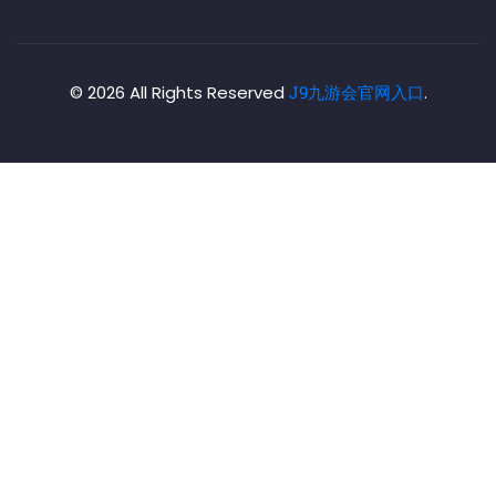
© 2026 All Rights Reserved
J9九游会官网入口
.