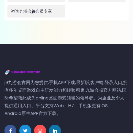
咨询九游会j9会员专享
j9九游会官网为您提供:手机APP下载,最新版,客户端,登录入口,拥
有多年桌面游戏自主研发能力和经验积累,九游会·j9官方网站,国
际希望藉此成为online桌面游戏领域的领导者。为企业及个人
提供通用入口、平台支持Web、H7、手机版更有iOS、
Android原生APP官方下载。