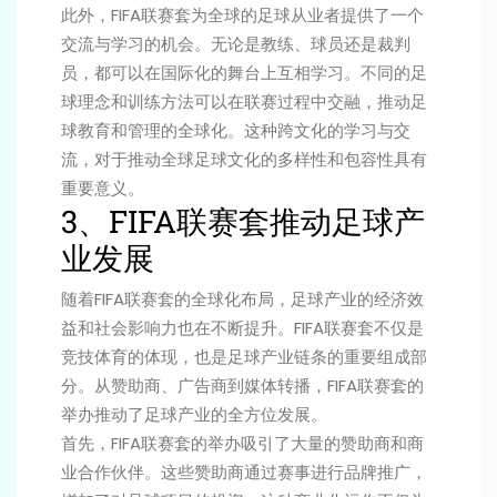
此外，FIFA联赛套为全球的足球从业者提供了一个
交流与学习的机会。无论是教练、球员还是裁判
员，都可以在国际化的舞台上互相学习。不同的足
球理念和训练方法可以在联赛过程中交融，推动足
球教育和管理的全球化。这种跨文化的学习与交
流，对于推动全球足球文化的多样性和包容性具有
重要意义。
3、FIFA联赛套推动足球产
业发展
随着FIFA联赛套的全球化布局，足球产业的经济效
益和社会影响力也在不断提升。FIFA联赛套不仅是
竞技体育的体现，也是足球产业链条的重要组成部
分。从赞助商、广告商到媒体转播，FIFA联赛套的
举办推动了足球产业的全方位发展。
首先，FIFA联赛套的举办吸引了大量的赞助商和商
业合作伙伴。这些赞助商通过赛事进行品牌推广，