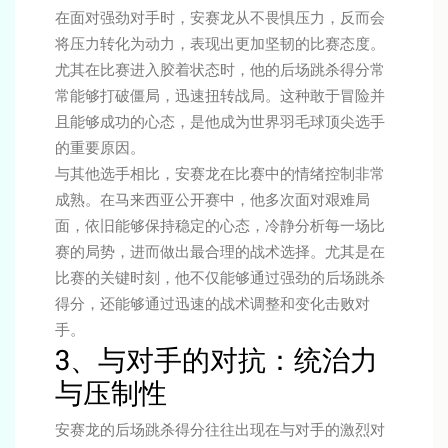
在面对强劲对手时，安赛龙从不畏惧压力，反而会
将压力转化为动力，表现出更加坚韧的比赛态度。
尤其在比赛进入胶着状态时，他的后场跳杀得分常
常能够打破僵局，迅速扭转战局。这种敢于冒险并
且能够成功的心态，是他成为世界羽毛球顶尖选手
的重要原因。
与其他选手相比，安赛龙在比赛中的情绪控制非常
成熟。在马来西亚公开赛中，他多次面对艰难局
面，依旧能够保持稳定的心态，冷静分析每一场比
赛的局势，进而做出最合理的战术选择。尤其是在
比赛的关键时刻，他不仅能够通过强劲的后场跳杀
得分，还能够通过迅速的战术调整和变化击败对
手。
3、与对手的对抗：统治力
与压制性
安赛龙的后场跳杀得分往往出现在与对手的激烈对