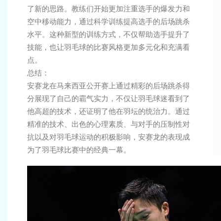
了新的思路。教练们开始更加注重选手的爆发力和
空中移动能力，通过科学训练提高选手的后场跳杀
水平。这种新型的训练方式，不仅帮助选手提升了
技能，也让羽毛球的比赛风格更加多元化和充满看
点。
总结：
安赛龙在马来西亚公开赛上通过精彩的后场跳杀得
分展现了自己的霸气实力，不仅让羽毛球迷看到了
他高超的技术，还证明了他在羽坛的统治力。通过
精准的技术、出色的心理素质、与对手的压制性对
抗以及对羽毛球运动的积极影响，安赛龙的表现成
为了羽毛球比赛中的经典一幕。