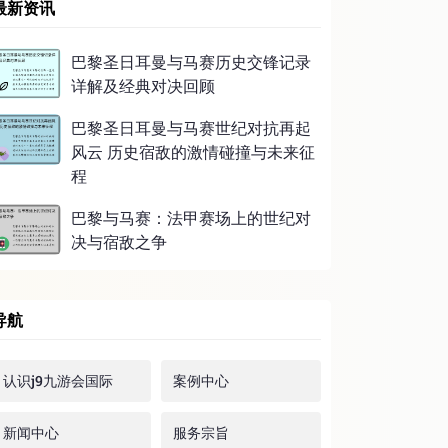
最新资讯
巴黎圣日耳曼与马赛历史交锋记录
详解及经典对决回顾
巴黎圣日耳曼与马赛世纪对抗再起
风云 历史宿敌的激情碰撞与未来征
程
巴黎与马赛：法甲赛场上的世纪对
决与宿敌之争
导航
认识j9九游会国际
案例中心
新闻中心
服务宗旨