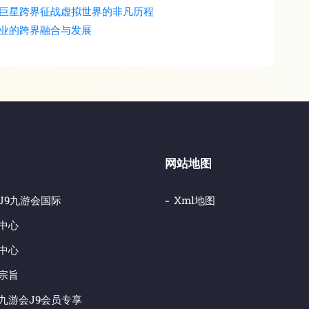
巨星跨界征战虚拟世界的非凡历程
业的跨界融合与发展
网站地图
j9九游会国际
Xml地图
中心
中心
宗旨
九游会j9会员专享