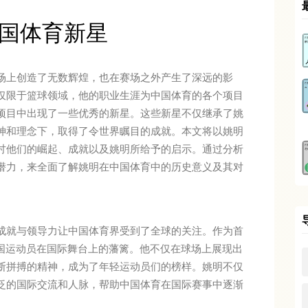
国体育新星
场上创造了无数辉煌，也在赛场之外产生了深远的影
仅限于篮球领域，他的职业生涯为中国体育的各个项目
项目中出现了一些优秀的新星。这些新星不仅继承了姚
神和理念下，取得了令世界瞩目的成就。本文将以姚明
讨他们的崛起、成就以及姚明所给予的启示。通过分析
潜力，来全面了解姚明在中国体育中的历史意义及其对
迪
成就与领导力让中国体育界受到了全球的关注。作为首
中国运动员在国际舞台上的藩篱。他不仅在球场上展现出
断拼搏的精神，成为了年轻运动员们的榜样。姚明不仅
泛的国际交流和人脉，帮助中国体育在国际赛事中逐渐