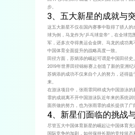
步。
3、五大新星的成就与
这五大新星不仅在国内赛事中取得了骄人的
球为例，马龙作为“乒乓球皇帝”，在全球
军，还多次夺得奥运会金牌。马龙的成功离
中国体育全面提升的战略高度一致。
田径方面，苏炳添的崛起可谓是中国田径史
2019年世界田径锦标赛上创造了新的亚洲
苏炳添的成功不仅来自个人的努力，还得益
来。
在游泳项目中，张雨霏同样成为中国游泳的
霏的成就离不开中国游泳队近年来的系统训
面所做的努力，也为张雨霏的成长提供了广
4、新星们面临的挑战
尽管五大中国体育新星的崛起让中国体育充
国际竞争的加剧，如何保持长期的竞技状态