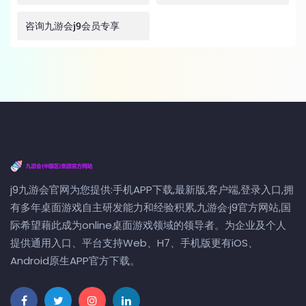
咨询九游会j9会员专享
j9九游会官网为您提供:手机APP下载,最新版,客户端,登录入口,拥
有多年桌面游戏自主研发能力和经验积累,九游会·j9官方网站,国
际希望藉此成为online桌面游戏领域的领导者。为企业及个人
提供通用入口、平台支持Web、H7、手机版更有iOS、
Android原生APP官方下载。