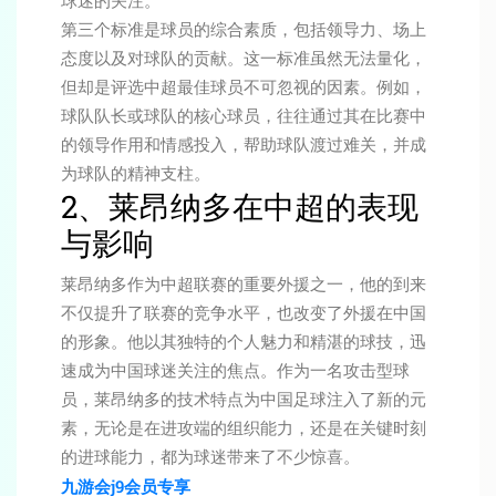
球迷的关注。
第三个标准是球员的综合素质，包括领导力、场上
态度以及对球队的贡献。这一标准虽然无法量化，
但却是评选中超最佳球员不可忽视的因素。例如，
球队队长或球队的核心球员，往往通过其在比赛中
的领导作用和情感投入，帮助球队渡过难关，并成
为球队的精神支柱。
2、莱昂纳多在中超的表现
与影响
莱昂纳多作为中超联赛的重要外援之一，他的到来
不仅提升了联赛的竞争水平，也改变了外援在中国
的形象。他以其独特的个人魅力和精湛的球技，迅
速成为中国球迷关注的焦点。作为一名攻击型球
员，莱昂纳多的技术特点为中国足球注入了新的元
素，无论是在进攻端的组织能力，还是在关键时刻
的进球能力，都为球迷带来了不少惊喜。
九游会j9会员专享