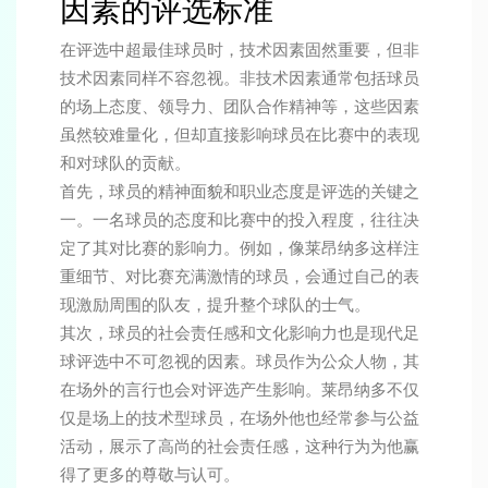
因素的评选标准
在评选中超最佳球员时，技术因素固然重要，但非
技术因素同样不容忽视。非技术因素通常包括球员
的场上态度、领导力、团队合作精神等，这些因素
虽然较难量化，但却直接影响球员在比赛中的表现
和对球队的贡献。
首先，球员的精神面貌和职业态度是评选的关键之
一。一名球员的态度和比赛中的投入程度，往往决
定了其对比赛的影响力。例如，像莱昂纳多这样注
重细节、对比赛充满激情的球员，会通过自己的表
现激励周围的队友，提升整个球队的士气。
其次，球员的社会责任感和文化影响力也是现代足
球评选中不可忽视的因素。球员作为公众人物，其
在场外的言行也会对评选产生影响。莱昂纳多不仅
仅是场上的技术型球员，在场外他也经常参与公益
活动，展示了高尚的社会责任感，这种行为为他赢
得了更多的尊敬与认可。