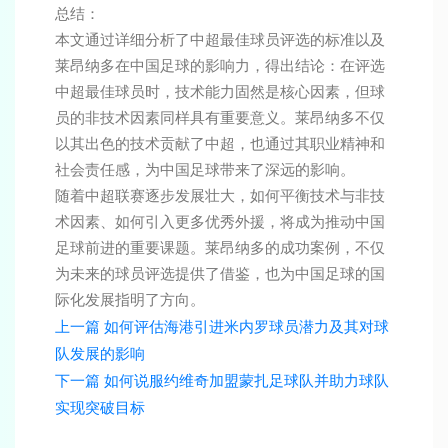
总结：
本文通过详细分析了中超最佳球员评选的标准以及
莱昂纳多在中国足球的影响力，得出结论：在评选
中超最佳球员时，技术能力固然是核心因素，但球
员的非技术因素同样具有重要意义。莱昂纳多不仅
以其出色的技术贡献了中超，也通过其职业精神和
社会责任感，为中国足球带来了深远的影响。
随着中超联赛逐步发展壮大，如何平衡技术与非技
术因素、如何引入更多优秀外援，将成为推动中国
足球前进的重要课题。莱昂纳多的成功案例，不仅
为未来的球员评选提供了借鉴，也为中国足球的国
际化发展指明了方向。
上一篇
如何评估海港引进米内罗球员潜力及其对球
队发展的影响
下一篇
如何说服约维奇加盟蒙扎足球队并助力球队
实现突破目标