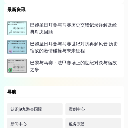
最新资讯
巴黎圣日耳曼与马赛历史交锋记录详解及经
典对决回顾
巴黎圣日耳曼与马赛世纪对抗再起风云 历史
宿敌的激情碰撞与未来征程
巴黎与马赛：法甲赛场上的世纪对决与宿敌
之争
导航
认识j9九游会国际
案例中心
新闻中心
服务宗旨