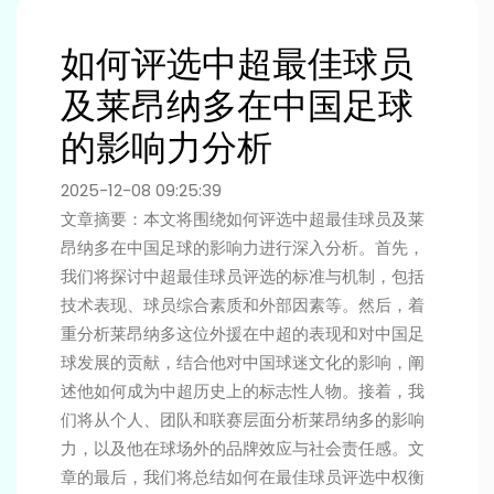
如何评选中超最佳球员
及莱昂纳多在中国足球
的影响力分析
2025-12-08 09:25:39
文章摘要：本文将围绕如何评选中超最佳球员及莱
昂纳多在中国足球的影响力进行深入分析。首先，
我们将探讨中超最佳球员评选的标准与机制，包括
技术表现、球员综合素质和外部因素等。然后，着
重分析莱昂纳多这位外援在中超的表现和对中国足
球发展的贡献，结合他对中国球迷文化的影响，阐
述他如何成为中超历史上的标志性人物。接着，我
们将从个人、团队和联赛层面分析莱昂纳多的影响
力，以及他在球场外的品牌效应与社会责任感。文
章的最后，我们将总结如何在最佳球员评选中权衡