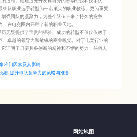
与勇气的过程。他通过充分发挥自身的赛场经验和技术优
最终从职业选手转型为一名顶尖的职业教练。更为重要
潜力，增强团队的凝聚力，为整个队伍带来了持久的竞争
力，在电竞圈内开辟了新的职业天地。
e的经历无疑提供了宝贵的经验。成功的转型不仅仅依赖于
养、卓越的领导力和敏锐的商业嗅觉。对于电竞行业的
典范，它证明了只要具备创新的精神和不懈的努力，任何人
事冷门因素及其影响
比赛 提升球队竞争力的策略与准备
网站地图