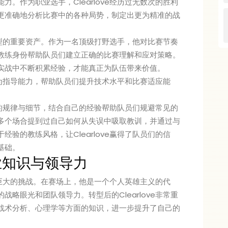
。作为职业选手，Clearlove经历过无数次的胜利
更准确地分析比赛中的各种局势，制定出更为精准的战
功转型的重要资产。作为一名顶级打野选手，他对比赛节奏
教练身份帮助队员们建立正确的比赛理解和应对策略。
实战中不断积累经验，才能真正为队伍带来价值。
转化为指导能力，帮助队员们提升技术水平和比赛适应能
赛场的规律与细节，结合自己的经验帮助队员们规避常见的
多个场合提到过自己如何从失误中吸取教训，并通过与
验的教练风格，让Clearlove赢得了队员们的信
基础。
业知识与领导力
临着巨大的挑战。在赛场上，他是一个个人英雄主义的代
略眼光和团队领导力。转型后的Clearlove非常重
战术分析、心理学等方面的知识，进一步提升了自己的