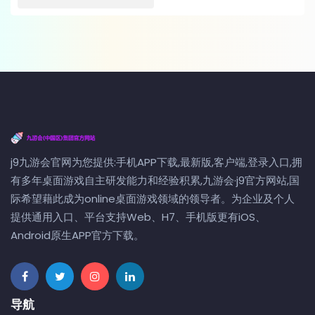
j9九游会官网为您提供:手机APP下载,最新版,客户端,登录入口,拥
有多年桌面游戏自主研发能力和经验积累,九游会·j9官方网站,国
际希望藉此成为online桌面游戏领域的领导者。为企业及个人
提供通用入口、平台支持Web、H7、手机版更有iOS、
Android原生APP官方下载。
导航