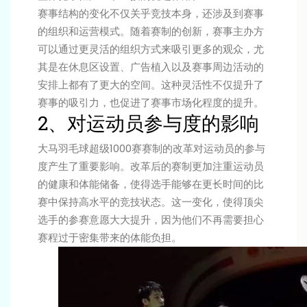
赛事结构的变化不仅关乎竞技本身，还涉及到赛事
的组织和运营模式。随着赛制的创新，赛事主办方
可以通过更灵活的组织方式来吸引更多的观众，尤
其是在休息区设置、广告植入以及赛事周边活动的
安排上都有了更大的空间。这种灵活性不仅提升了
赛事的吸引力，也促进了赛事市场化程度的提升。
2、对运动员参与度的影响
大马羽毛球超级1000赛赛制的改革对运动员的参与
度产生了重要影响。改革后的赛制更加注重运动员
的健康和体能储备，使得选手能够在更长时间的比
赛中保持高水平的竞技状态。这一变化，使得顶尖
选手的参赛意愿大大提升，因为他们不再需要担心
赛程过于密集带来的体能负担。