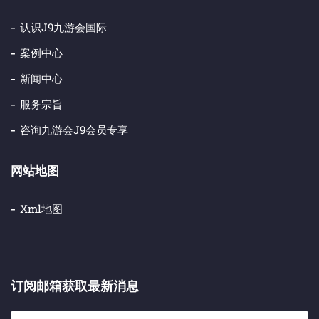
认识j9九游会国际
案例中心
新闻中心
服务宗旨
咨询九游会j9会员专享
网站地图
Xml地图
订阅邮箱获取最新消息