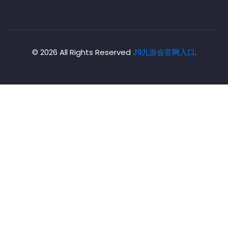
© 2026 All Rights Reserved
J9九游会官网入口
.