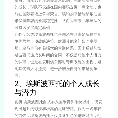
佼者。俱乐部管理层显然意识到，凭借埃斯波西托
的成长，球队不仅能在国内赛场占据一席之地，也
能在国际赛场上争得荣誉。续约的举措能够帮助国
米保持阵容的长期稳定性，从而为未来几年球队的
可持续发展奠定基础。
此外，续约埃斯波西托也是国米在欧洲足坛建立竞
争优势的一项战略决策。欧洲其他豪门如巴塞罗
那、皇马等俱有着强大的青训体系，国米通过与埃
斯波西托达成长时间的合同，不仅是对他个人潜力
的认可，也是在表明俱乐部对青训系统的重视，避
免其优秀人才流失，进一步增强自身的市场竞争
力。
2、埃斯波西托的个人成长
与潜力
皮奥·埃斯波西托自从加入国米青训系统以来，便表
现出超凡的球技和极高的足球智商。作为一名年轻
的前锋，埃斯波西托不仅具备出色的进球能力，他