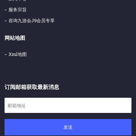
服务宗旨
咨询九游会j9会员专享
网站地图
Xml地图
订阅邮箱获取最新消息
发送