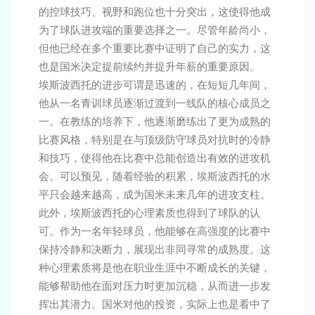
的控球技巧、视野和跑位也十分突出，这使得他成
为了球队进攻端的重要选择之一。尽管年龄尚小，
但他已经在多个重要比赛中证明了自己的实力，这
也是国米决定提前续约并提升年薪的重要原因。
埃斯波西托的进步可谓是迅速的，在短短几年间，
他从一名青训球员逐渐过渡到一线队的核心成员之
一。在教练的培养下，他逐渐磨练出了更为成熟的
比赛风格，特别是在与顶级防守球员对抗时的冷静
和技巧，使得他在比赛中总能创造出有效的进攻机
会。可以预见，随着经验的积累，埃斯波西托的水
平只会越来越高，成为国米未来几年的进攻支柱。
此外，埃斯波西托的心理素质也得到了球队的认
可。作为一名年轻球员，他能够在高强度的比赛中
保持冷静和决断力，展现出非同寻常的成熟度。这
种心理素质将是他在职业生涯中不断成长的关键，
能够帮助他在面对压力时更加沉稳，从而进一步发
挥出其潜力。国米对他的投资，实际上也是看中了