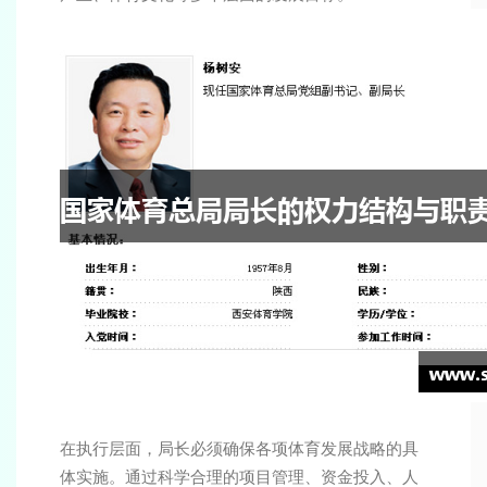
在执行层面，局长必须确保各项体育发展战略的具
体实施。通过科学合理的项目管理、资金投入、人