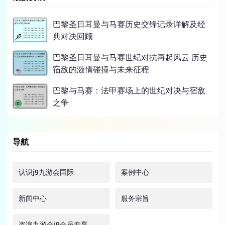
巴黎圣日耳曼与马赛历史交锋记录详解及经
典对决回顾
巴黎圣日耳曼与马赛世纪对抗再起风云 历史
宿敌的激情碰撞与未来征程
巴黎与马赛：法甲赛场上的世纪对决与宿敌
之争
导航
认识j9九游会国际
案例中心
新闻中心
服务宗旨
咨询九游会j9会员专享