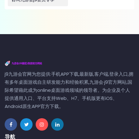
j9九游会官网为您提供:手机APP下载,最新版,客户端,登录入口,拥
有多年桌面游戏自主研发能力和经验积累,九游会·j9官方网站,国
际希望藉此成为online桌面游戏领域的领导者。为企业及个人
提供通用入口、平台支持Web、H7、手机版更有iOS、
Android原生APP官方下载。
导航