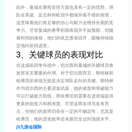
此外，曼城在赛程安排方面也具有一定的优势。球
队在英超、足总杯和欧冠中都保持着不错的表现，
这意味着他们有足够的信心与耐力去维持长期的竞
争力。尽管曼城的赛季初期表现并不如预期，但随
着时间的推移，他们的状态逐渐回升，能够持续稳
定地向前四进发。
3、关键球员的表现对比
在这场前四争夺战中，切尔西和曼城的关键球员将
发挥至关重要的作用。对于切尔西而言，斯特林和
哈弗茨的表现无疑是决定球队走向的关键。斯特林
作为切尔西的主要进攻武器，他的速度和突破能力
可以打破敌方防线，而哈弗茨则需要在进攻端提供
更多的创造力和精准度。尽管这两名球员各有亮
点，但他们的发挥仍存在一定的不确定性，尤其是
哈弗茨，他的进攻效率还未能完全达到顶级水平。
j9九游会国际