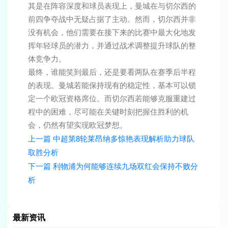
其是在阵容深度和球员表现上，曼城在与切尔西的
前四争夺战中无疑占据了主动。然而，切尔西并非
没有机会，他们需要在接下来的比赛中最大化地发
挥年轻球员的潜力，并通过战术调整提升球队的整
体竞争力。
最终，谁能笑到最后，还是要看两队在赛季后半程
的表现。曼城若能保持现有的稳定性，基本可以锁
定一个欧冠资格席位。而切尔西若能够克服重建过
程中的困难，尽可能在关键时刻把握住胜利的机
会，仍然有望实现欧冠梦想。
上一篇
中超第8轮莱昂纳多惊艳表现解析助力球队
取胜分析
下一篇
利物浦为何能够连续九场双红会保持不败分
析
最新资讯