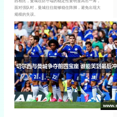
西相比，曼城在防守端的稳定性要明显高出一筹，
面对强队时，曼城往往能够稳住阵脚，避免出现大
规模的失误。