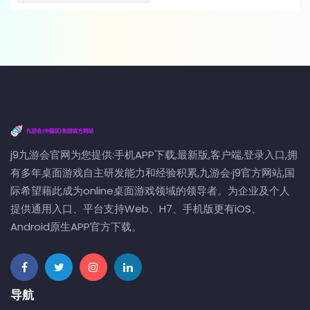
j9九游会官网为您提供:手机APP下载,最新版,客户端,登录入口,拥
有多年桌面游戏自主研发能力和经验积累,九游会·j9官方网站,国
际希望藉此成为online桌面游戏领域的领导者。为企业及个人
提供通用入口、平台支持Web、H7、手机版更有iOS、
Android原生APP官方下载。
导航