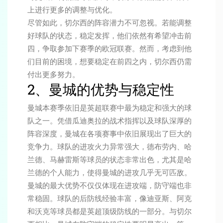
上进行更多的调整与优化。
尽管如此，切尔西的阵容潜力不可忽视。若能调整
好球队的状态，稳定发挥，他们依然有希望冲击前
四，争取参加下赛季的欧冠联赛。然而，考虑到他
们目前的困境，想要稳定在前四之内，切尔西仍需
付出更多努力。
2、曼城的优势与稳定性
曼城本赛季依旧是英超联赛中最为稳定和强大的球
队之一。凭借瓜迪奥拉的战术指挥以及球队深厚的
阵容深度，曼城在各项赛事中依旧展现出了巨大的
竞争力。球队的进攻火力异常强大，德布劳内、哈
兰德、马赫雷斯等球员的状态非常出色，尤其是哈
兰德的个人能力，使得曼城的进攻几乎无可匹敌。
曼城的最大优势不仅仅体现在进攻端，防守端也非
常稳固。球队的后防线经验丰富，像迪亚斯、阿克
和沃克等球员都是英超顶级防线的一部分。与切尔