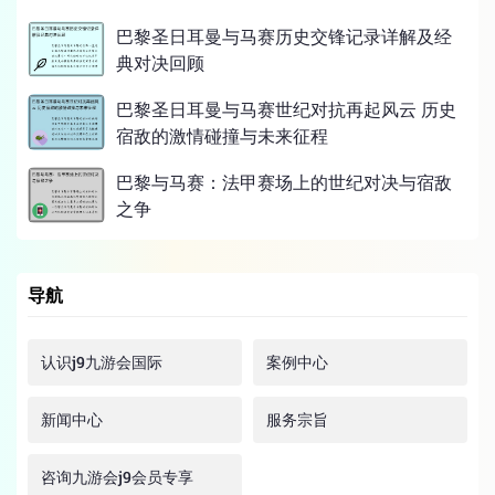
巴黎圣日耳曼与马赛历史交锋记录详解及经
典对决回顾
巴黎圣日耳曼与马赛世纪对抗再起风云 历史
宿敌的激情碰撞与未来征程
巴黎与马赛：法甲赛场上的世纪对决与宿敌
之争
导航
认识j9九游会国际
案例中心
新闻中心
服务宗旨
咨询九游会j9会员专享