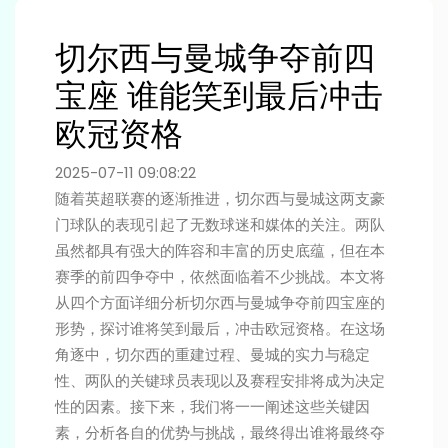
切尔西与曼城争夺前四
宝座 谁能笑到最后冲击
欧冠资格
2025-07-11 09:08:22
随着英超联赛的逐渐推进，切尔西与曼城这两支豪
门球队的表现引起了无数球迷和媒体的关注。两队
虽然都具有强大的阵容和丰富的历史底蕴，但在本
赛季的前四争夺中，依然面临着不少挑战。本文将
从四个方面详细分析切尔西与曼城争夺前四宝座的
形势，探讨谁将笑到最后，冲击欧冠资格。在这场
角逐中，切尔西的重建过程、曼城的实力与稳定
性、两队的关键球员表现以及赛程安排将成为决定
性的因素。接下来，我们将一一阐述这些关键因
素，分析各自的优势与挑战，最终得出谁将最终夺