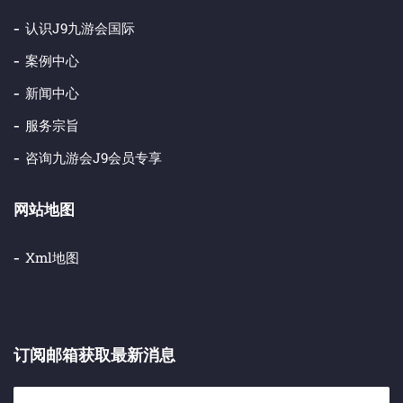
认识j9九游会国际
案例中心
新闻中心
服务宗旨
咨询九游会j9会员专享
网站地图
Xml地图
订阅邮箱获取最新消息