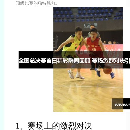
顶级比赛的独特魅力。
1、赛场上的激烈对决