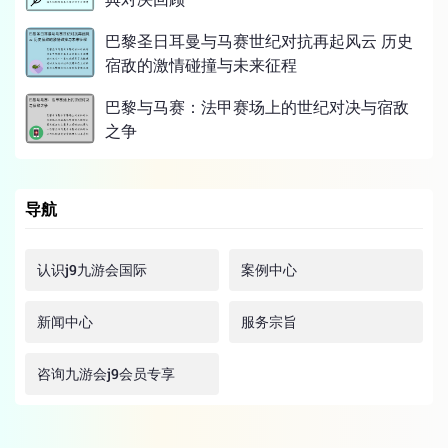
巴黎圣日耳曼与马赛世纪对抗再起风云 历史
宿敌的激情碰撞与未来征程
巴黎与马赛：法甲赛场上的世纪对决与宿敌
之争
导航
认识j9九游会国际
案例中心
新闻中心
服务宗旨
咨询九游会j9会员专享