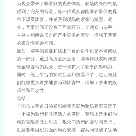
为观众带来了非常好的观赛体验。赛场内外的气氛
得到了完美的营造，每一位观众都能够在最佳的视
角下观看比赛，并感受到现场的紧张与激烈。此
外，赛事期间还设置了互动环节，让观众与选手、
主持人和解说员之间产生更多的互动，增强了赛事
的娱乐性和参与感。
最后，赛事的直播和线上平台的运作也是不可或缺
的一部分。通过高质量的直播，赛事得以实时传递
给全球各地的观众，进一步扩大了赛事的影响力。
同时，线上平台的实时互动和投票环节，也让粉丝
们能够更加直接地参与到比赛中，增加了赛事的娱
乐性和互动性。
总结：
全国总决赛首日的精彩瞬间无疑为整场赛事奠定了
一个极为激烈和充满活力的基础。赛场上选手们的
精彩表现和激烈对决，观众们热烈的互动与支持，
以及赛事组织方面的精心安排，都共同促成了这场