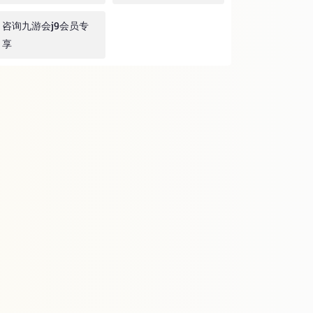
咨询九游会j9会员专
享