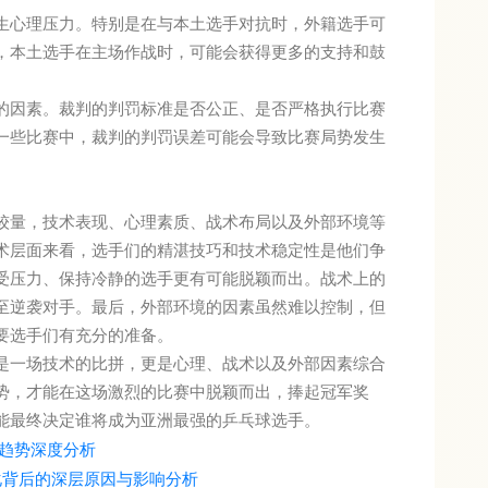
生心理压力。特别是在与本土选手对抗时，外籍选手可
，本土选手在主场作战时，可能会获得更多的支持和鼓
的因素。裁判的判罚标准是否公正、是否严格执行比赛
一些比赛中，裁判的判罚误差可能会导致比赛局势发生
较量，技术表现、心理素质、战术布局以及外部环境等
术层面来看，选手们的精湛技巧和技术稳定性是他们争
受压力、保持冷静的选手更有可能脱颖而出。战术上的
至逆袭对手。最后，外部环境的因素虽然难以控制，但
要选手们有充分的准备。
是一场技术的比拼，更是心理、战术以及外部因素综合
势，才能在这场激烈的比赛中脱颖而出，捧起冠军奖
能最终决定谁将成为亚洲最强的乒乓球选手。
趋势深度分析
化背后的深层原因与影响分析