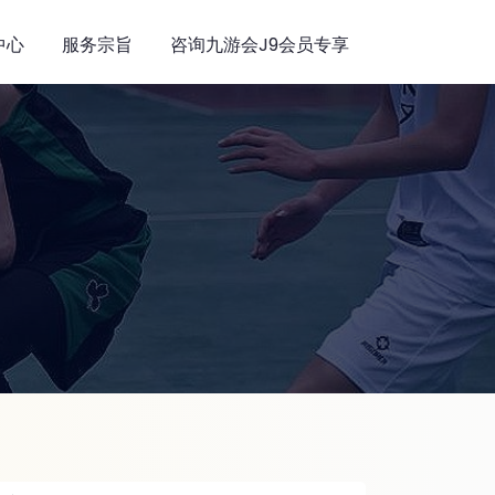
中心
服务宗旨
咨询九游会j9会员专享