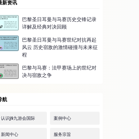
最新资讯
巴黎圣日耳曼与马赛历史交锋记录
详解及经典对决回顾
巴黎圣日耳曼与马赛世纪对抗再起
风云 历史宿敌的激情碰撞与未来征
程
巴黎与马赛：法甲赛场上的世纪对
决与宿敌之争
导航
认识j9九游会国际
案例中心
新闻中心
服务宗旨