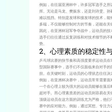
例如，在往届亚洲杯中，许多冠军选手之所
挥。无论是马龙、樊振东，还是刘诗雯、孙
难以抵挡。特别是发球和接发球的技术，能
多端，不仅能够控制对方的节奏，还能在关
因此，在亚洲杯冠军争夺战中，运动员的技
选手们往往通过反复训练和对技术细节的不
势。
2、心理素质的稳定性
乒乓球比赛的快节奏和高强度要求运动员在
型国际赛事中，选手们不仅面临来自对手的
担。在关键时刻，运动员的心理状态往往决
例如，在亚洲杯决赛中，运动员常常需要面
一个在心理上较为强大的运动员能够在落后
超对手。而心理素质差的运动员则容易在关
顶级运动员在这方面的训练尤为严格，他们
赛中的应对能力。例如，通过冥想、专注力