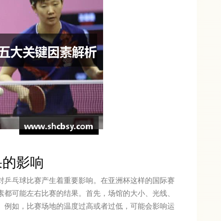
果的影响
对乒乓球比赛产生着重要影响。在亚洲杯这样的国际赛
素都可能左右比赛的结果。首先，场馆的大小、光线、
。例如，比赛场地的温度过高或者过低，可能会影响运